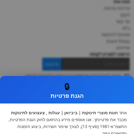
מפת אתר
מדיניות פרטיות
תקנון
צור קשר
בלוג
מותגים לתינוקות
black-friday
אודותינו
הרשמה למועדון לקוחות
הרשמה
ברצוני לקבל מידע ופרסומות על הנחות וקולקציות חדשות
ואני מסכימה ל
תקנון
🔒
* ניתן להחליף מוצר או להחזיר עד 14 ימי עסקים.
הגנת פרטיות
קטגוריות ראשיות
עגלות וטיולונים
כיסא בטיחות ואביזרים
אתר
חנות מוצרי תינוקות | ביביואן | עגלות , צעצועים לתינוקות
ריהוט לתינוקות
מצעים למיטת תינוק וטקסטיל
מכבד את פרטיותך. אנו אוספים מידע בהתאם לחוק הגנת הפרטיות,
צעצועי ילדים
על גלגלים
התשמ"א-1981 (סעיף 13), לצורך שיפור השירות, ביצוע הזמנות
הנקה והאכלה
כסאות אוכל
ותקשורת עמך.