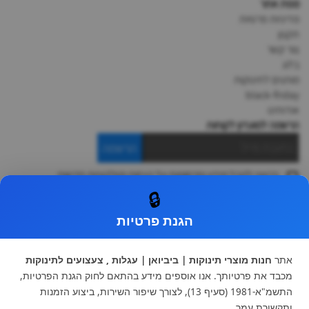
מפת אתר
מדיניות פרטיות
תקנון
צור קשר
בלוג
מותגים לתינוקות
black-friday
אודותינו
הרשמה למועדון לקוחות
הרשמה
ברצוני לקבל מידע ופרסומות על הנחות וקולקציות חדשות
ואני מסכימה ל
תקנון
🔒
* ניתן להחליף מוצר או להחזיר עד 14 ימי עסקים.
הגנת פרטיות
קטגוריות ראשיות
עגלות וטיולונים
כיסא בטיחות ואביזרים
אתר
חנות מוצרי תינוקות | ביביואן | עגלות , צעצועים לתינוקות
ריהוט לתינוקות
מצעים למיטת תינוק וטקסטיל
מכבד את פרטיותך. אנו אוספים מידע בהתאם לחוק הגנת הפרטיות,
צעצועי ילדים
על גלגלים
התשמ"א-1981 (סעיף 13), לצורך שיפור השירות, ביצוע הזמנות
הנקה והאכלה
כסאות אוכל
ותקשורת עמך.