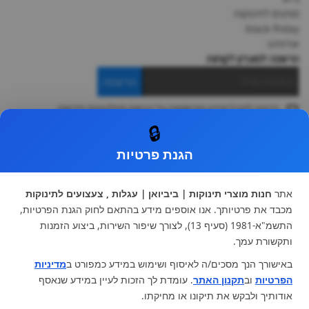
מותגים לתינוקות
black-friday
אודותינו
הרשמה למועדון לקוחות
הרשמה
ברצוני לקבל מידע ופרסומות על הנחות וקולקציות חדשות
ואני מסכימה ל
תקנון
🔒
* ניתן להחליף מוצר או להחזיר עד 14 ימי עסקים.
הגנת פרטיות
קטגוריות ראשיות
עגלות וטיולונים
כיסא בטיחות ואביזרים
אתר
חנות מוצרי תינוקות | ביביואן | עגלות , צעצועים לתינוקות
ריהוט לתינוקות
מצעים למיטת תינוק וטקסטיל
מכבד את פרטיותך. אנו אוספים מידע בהתאם לחוק הגנת הפרטיות,
צעצועי ילדים
על גלגלים
התשמ"א-1981 (סעיף 13), לצורך שיפור השירות, ביצוע הזמנות
הנקה והאכלה
כסאות אוכל
ותקשורת עמך.
בגדי תינוקות
מנשא לתינוק
באישורך הנך מסכים/ה לאיסוף ושימוש במידע כמפורט ב
מדיניות
מוצרי אמבטיה
הפרטיות
וב
תקנון האתר
. עומדת לך הזכות לעיין במידע שנאסף
מוזמנים לבקר אותנו:
אודותיך ולבקש את תיקונו או מחיקתו.