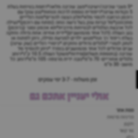
*5 מצבי שכיבה/ישיבה*מצב שכיבה מלאה*רתמת בטיחות בעלת
5 נקודות עגינה*ריפודית נוספת לרכות ונוחות*גגון ענק! עם
רוכסן הרחבה לכסוי מלא*חלון הצצה להורים*מנח רגלייים
מתכווננן*סל קניות ענק בעל גישה נוחה (נפתח עם רוכסן)*נעילה
לכל ארבעת הגלגלים לבטיחות מירבית*תא אכסון נסגר (ברוכסן)
בגב העגלה (לכל אחד מהמושבים)*ידית אחיזה אחת גדולה וחזקה
בעלת ריפוד רך ונח*פגוש ילדים למניעת נפילה, ניתן לפתוח או
לנתק לגמרי.*גלגלים גדולים וחזקים.*כיסויי רגליים (שק שינה)
עבים וגדולים לכל אחד מהמושבים בנפרד.*ניתן להוסיף סל
שכיבה (בתוספת תשלום)מידות*משקל העגלה 10.5 ק”ג*רוחב
גלגלים אחוריים- 70 ס”מ*גובה ידית מרצפה- 105 ס”מ*רוחב כל
מושב- 30 ס”מ
זמן משלוח - 3-7 ימי עסקים
אולי יעניין אתכם גם
מפת אתר
מדיניות פרטיות
תקנון
צור קשר
בלוג