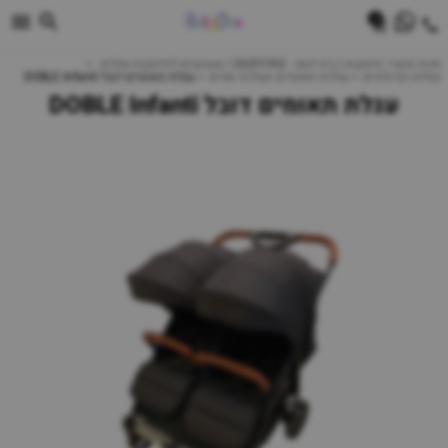
0
חנות מוצרי תינוקות | ביביוואן - BABYONE | צעצועים לתינוקות עגלות
עגלות וטיולונים
עגלות תאומים ועגלות אחים
עגלת תאומים דובל DOBLE Infanti
עגלת תאומים דובל DOBLE Infanti