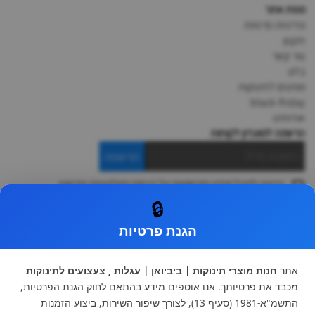
מפת אתר
מדיניות פרטיות
תקנון
צור קשר
בלוג
מותגים לתינוקות
black-friday
אודותינו
הרשמה למועדון לקוחות
הרשמה
ברצוני לקבל מידע ופרסומות על הנחות וקולקציות חדשות
ואני מסכימה ל
תקנון
🔒
* ניתן להחליף מוצר או להחזיר עד 14 ימי עסקים.
הגנת פרטיות
קטגוריות ראשיות
עגלות וטיולונים
כיסא בטיחות ואביזרים
אתר
חנות מוצרי תינוקות | ביביואן | עגלות , צעצועים לתינוקות
ריהוט לתינוקות
מצעים למיטת תינוק וטקסטיל
מכבד את פרטיותך. אנו אוספים מידע בהתאם לחוק הגנת הפרטיות,
צעצועי ילדים
על גלגלים
התשמ"א-1981 (סעיף 13), לצורך שיפור השירות, ביצוע הזמנות
הנקה והאכלה
כסאות אוכל