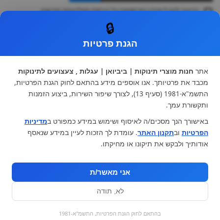
ברצוני לקבל מידע ופרסומות על הנחות וקולקציות חדשות
ואני מסכימה ל
תקנון
🔒
* ניתן להחליף מוצר או להחזיר עד 14 ימי עסקים.
הגנת פרטיות
קטגוריות ראשיות
עגלות וטיולונים
כיסא בטיחות ואביזרים
אתר
חנות מוצרי תינוקות | ביביואן | עגלות , צעצועים לתינוקות
ריהוט לתינוקות
מצעים למיטת תינוק וטקסטיל
מכבד את פרטיותך. אנו אוספים מידע בהתאם לחוק הגנת הפרטיות,
צעצועי ילדים
על גלגלים
התשמ"א-1981 (סעיף 13), לצורך שיפור השירות, ביצוע הזמנות
הנקה והאכלה
כסאות אוכל
ותקשורת עמך.
בגדי תינוקות
מנשא לתינוק
באישורך הנך מסכים/ה לאיסוף ושימוש במידע כמפורט ב
מדיניות
מוצרי אמבטיה
הפרטיות
וב
תקנון האתר
. עומדת לך הזכות לעיין במידע שנאסף
מוזמנים לבקר אותנו:
אודותיך ולבקש את תיקונו או מחיקתו.
אני מאשר/ת
לא, תודה
בהתאם לחוק הגנת הפרטיות, התשמ"א-1981