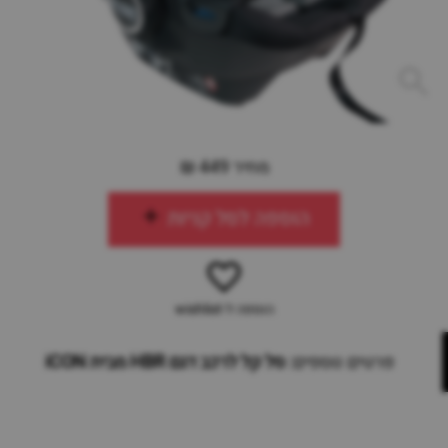
מחיר 449 ₪
הוספה לסל קניות
הוספה ל-wishlist
פרטים נוספים:
סל קל לרכב דגם HBR מבית iCON