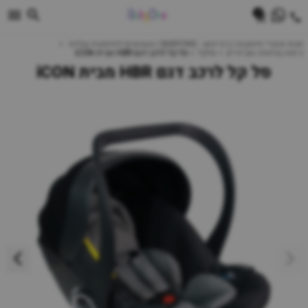
0
חנות מוצרי תינוקות | ביביוואן - BABYONE | צעצועים לתינוקות עגלות
כיסא בטיחות ואביזרים
סלקל
סל קל לרכב דגם HBR מבית iCON
סל קל לרכב דגם HBR מבית iCON