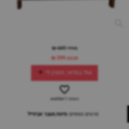
מחיר 449 ₪
מבצע
399 ₪
אזל במלאי, תזמין לי
הוספה ל-wishlist
פרטים נוספים:
מיטת מעבר אביגייל