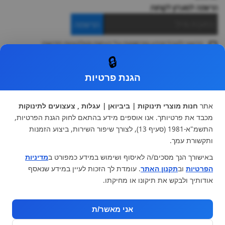
הרשמה למועדון לקוחות
הרשמה
ברצוני לקבל מידע ופרסומות על הנחות וקולקציות חדשות
ואני מסכימה ל
תקנון
🔒
* ניתן להחליף מוצר או להחזיר עד 14 ימי עסקים.
הגנת פרטיות
קטגוריות ראשיות
עגלות וטיולונים
כיסא בטיחות ואביזרים
אתר
חנות מוצרי תינוקות | ביביואן | עגלות , צעצועים לתינוקות
ריהוט לתינוקות
מצעים למיטת תינוק וטקסטיל
מכבד את פרטיותך. אנו אוספים מידע בהתאם לחוק הגנת הפרטיות,
צעצועי ילדים
על גלגלים
התשמ"א-1981 (סעיף 13), לצורך שיפור השירות, ביצוע הזמנות
הנקה והאכלה
כסאות אוכל
ותקשורת עמך.
בגדי תינוקות
מנשא לתינוק
באישורך הנך מסכים/ה לאיסוף ושימוש במידע כמפורט ב
מדיניות
מוצרי אמבטיה
הפרטיות
וב
תקנון האתר
. עומדת לך הזכות לעיין במידע שנאסף
מוזמנים לבקר אותנו:
אודותיך ולבקש את תיקונו או מחיקתו.
אני מאשר/ת