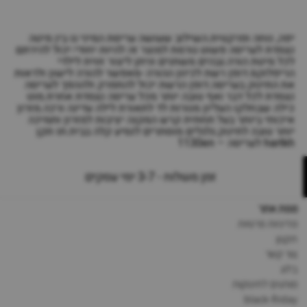
יפה, נוחה ופרקטית.השילוב שעושה עריסת המיני גו בין מיטה
נצמדת לעריסה פשוט גורמת למוצר זה להיות יחודי.יכול להירתם
לכל מיטת הורה.גבהים משתנים וניתן ליצור זווית לילדי
הריפלוקס.דופן רשת לכיוון ההורה -מאפשר להורה לישון ולראות
את התינוק בעריסה.דופן הרשת יכול להתפרק ולההפך לעריסה
נצמדת לכל דבר ואף טובה יותר מכל עריסה נצמדת אחרת.מוט
כילה שבחלקו העליון מנורות לד לתאורת לילה עדינה ורכה.מזרון
איכותי ביותר בעל תחתית קרש המקנה יציבות למזרון ותמיכה
יותר טובה לתינוק.גלגלים מוסתרים לנסיע קלה בבית.תו תקן
hartkh לעריסה – 1130en
זמן משלוח - 3-7 ימי עסקים
מפת אתר
מדיניות פרטיות
תקנון
צור קשר
בלוג
מותגים לתינוקות
black-friday