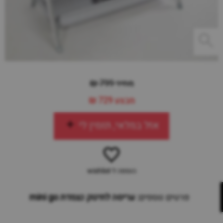
מחיר 799 ₪
מבצע
729 ₪
אזל במלאי, תזמין לי
הוספה ל-wishlist
פרטים נוספים:
עריסה לתינוק נצמדת mini go