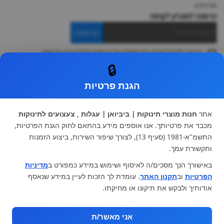
אודותינו
הרשמה למועדון לקוחות
הרשמה
ברצוני לקבל מידע ופרסומות על הנחות וקולקציות חדשות
ואני מסכימה ל
תקנון
🔒
* ניתן להחליף מוצר או להחזיר עד 14 ימי עסקים.
הגנת פרטיות
קטגוריות ראשיות
עגלות וטיולונים
כיסא בטיחות ואביזרים
אתר
חנות מוצרי תינוקות | ביביואן | עגלות , צעצועים לתינוקות
ריהוט לתינוקות
מצעים למיטת תינוק וטקסטיל
מכבד את פרטיותך. אנו אוספים מידע בהתאם לחוק הגנת הפרטיות,
צעצועי ילדים
על גלגלים
התשמ"א-1981 (סעיף 13), לצורך שיפור השירות, ביצוע הזמנות
הנקה והאכלה
כסאות אוכל
ותקשורת עמך.
בגדי תינוקות
מנשא לתינוק
באישורך הנך מסכים/ה לאיסוף ושימוש במידע כמפורט ב
מדיניות
מוצרי אמבטיה
הפרטיות
וב
תקנון האתר
. עומדת לך הזכות לעיין במידע שנאסף
מוזמנים לבקר אותנו:
אודותיך ולבקש את תיקונו או מחיקתו.
אני מאשר/ת