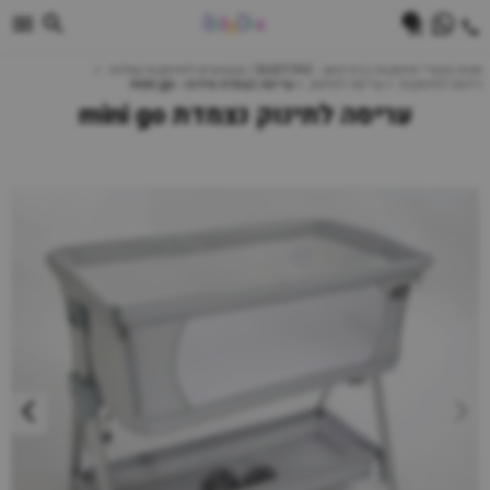
0
חנות מוצרי תינוקות | ביביוואן - BABYONE | צעצועים לתינוקות עגלות
ריהוט לתינוקות
עריסה לתינוק
עריסה נצמדת מיניגו - mini go
עריסה לתינוק נצמדת mini go