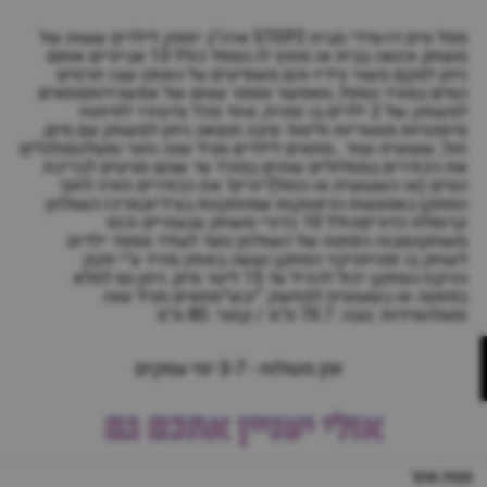
מפל מים דו-צדדי מבית STEP2 ארה"ב יספק לילדים שעות של
משחק והנאה בבית או מחוץ לו.המפל כולל 13 אביזרים אותם
ניתן למקם משני צידיו והם משפיעים על האופן שבו זורמים
המים במורד המפל, מאפשר מספר עצום של אפשרויותמתאים
למשחק של 2 ילדים בו זמנית, אחד מכל צדנהדר לפיתוח
מיומנויות מוטוריות ולימוד סיבה תוצאה.ניתן למשחק עם מים,
חול, שעועית ועוד…מתאים לילדים מגיל שנה וחצי ומעלהמגלגלים
את הכודרים במסלולים שונים במורד עד שהם מגיעים לבריכת
המים (או השעועית או החול)‘יורים’ את הכודרים חזרה לתוך
המתקן באמצעות הרוגטקות שמותקנות בצידיובמרכז השולחן
קרוסלת כדוריםכולל 10 כדורי משחק צבעוניים וכוס
משחקהמבנה הפתוח של השולחן נועד לעודד מספר ילדים
לשחק בו זמניתניקוי המתקן נעשה באופן מהיר ע"י פקק
הניקוז.המתקן יכול להכיל עד 15 ליטר מים, ניתן גם למלא
בפסטה או בשעועית למחשק “יבש”מתאים מגיל שנה
ומעלהמידות: גובה: 70.7 ס"מ / קוטר: 80 ס"מ
זמן משלוח - 3-7 ימי עסקים
אולי יעניין אתכם גם
מפת אתר