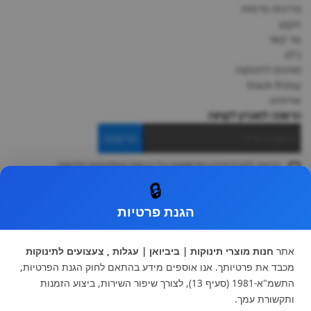
מדיניות פרטיות
תקנון
צור קשר
בלוג
מותגים לתינוקות
black-friday
אודותינו
הרשמה למועדון לקוחות
הרשמה
ברצוני לקבל מידע ופרסומות על הנחות וקולקציות חדשות
ואני מסכימה ל
תקנון
🔒
* ניתן להחליף מוצר או להחזיר עד 14 ימי עסקים.
הגנת פרטיות
קטגוריות ראשיות
עגלות וטיולונים
כיסא בטיחות ואביזרים
אתר
חנות מוצרי תינוקות | ביביואן | עגלות , צעצועים לתינוקות
ריהוט לתינוקות
מצעים למיטת תינוק וטקסטיל
מכבד את פרטיותך. אנו אוספים מידע בהתאם לחוק הגנת הפרטיות,
צעצועי ילדים
על גלגלים
התשמ"א-1981 (סעיף 13), לצורך שיפור השירות, ביצוע הזמנות
הנקה והאכלה
כסאות אוכל
ותקשורת עמך.
בגדי תינוקות
מנשא לתינוק