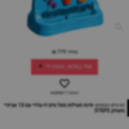
מחיר 779 ₪
אזל במלאי, תזמין לי
הוספה ל-wishlist
פרטים נוספים:
פינת פעילות מפל מים דו-צדדי עם 13 אביזרי
משחק STEP2