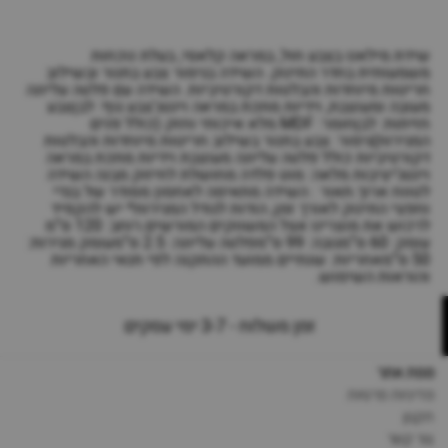
שידת מילאנו בצבע חול, במראה קלאסי, בעלת נוכחות
משמעותית בחדר התינוק. השידה בגימור צבע בתנור ובשילוב
חריטות מיוחדות והבלטות דקורטיביות. השידה עם פלטה עליונה
מעובה ומעוצבת, וידיות מתכת במראה וינטג'צבע גוף: לבןצבע
חזיתות: לבןחומר: MDF מלא איכותי וחזק (כולל פנים
המגירות)גימור: צבע בתנור בשילוב חריטות מיוחדות והבלטות
דקורטיביות כולל פלטה עליונה מעוצבת וידיות מתכת במראה
וינטג’יציבות מלאה: מוט פלדה מחושלת לחיזוק מבנה השידה
לטווח ארוך.תאור : השידה מתאימה לאחסון מסודר של בגדי
וחפצי התינוק לאורך זמן, הודות לגודל המגירות* יש להקפיד
לרכוש את מוצרינו אצל המשווקים המורשים.רוחב: 120 ס”מ
עומק: 60 ס”מגובה: 99 ס”מפלטה עליונה: 2.5 ס”מעומק מגירות:
50 ס”מאחריות: שנתיים ממועד ההתקנה לפי תנאי האחריות
והוראות השימוש.
זמן משלוח - 3-7 ימי עסקים
מפת אתר
מדיניות פרטיות
תקנון
צור קשר