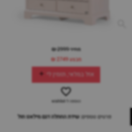
מחיר 2999 ₪
מבצע
2749 ₪
אזל במלאי, תזמין לי
הוספה ל-wishlist
פרטים נוספים:
שידת החתלה דגם מילאנו חול