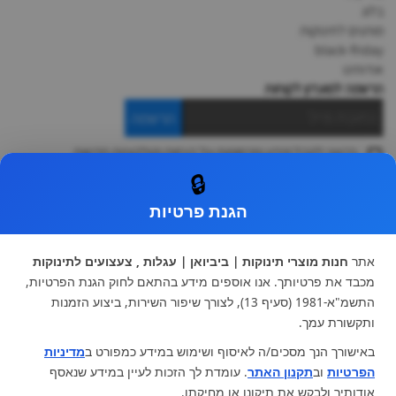
בלוג
מותגים לתינוקות
black-friday
אודותינו
הרשמה למועדון לקוחות
הרשמה
ברצוני לקבל מידע ופרסומות על הנחות וקולקציות חדשות
ואני מסכימה ל
תקנון
🔒
* ניתן להחליף מוצר או להחזיר עד 14 ימי עסקים.
הגנת פרטיות
קטגוריות ראשיות
עגלות וטיולונים
כיסא בטיחות ואביזרים
אתר
חנות מוצרי תינוקות | ביביואן | עגלות , צעצועים לתינוקות
ריהוט לתינוקות
מצעים למיטת תינוק וטקסטיל
מכבד את פרטיותך. אנו אוספים מידע בהתאם לחוק הגנת הפרטיות,
צעצועי ילדים
על גלגלים
התשמ"א-1981 (סעיף 13), לצורך שיפור השירות, ביצוע הזמנות
הנקה והאכלה
כסאות אוכל
ותקשורת עמך.
בגדי תינוקות
מנשא לתינוק
באישורך הנך מסכים/ה לאיסוף ושימוש במידע כמפורט ב
מדיניות
מוצרי אמבטיה
הפרטיות
וב
תקנון האתר
. עומדת לך הזכות לעיין במידע שנאסף
מוזמנים לבקר אותנו:
אודותיך ולבקש את תיקונו או מחיקתו.