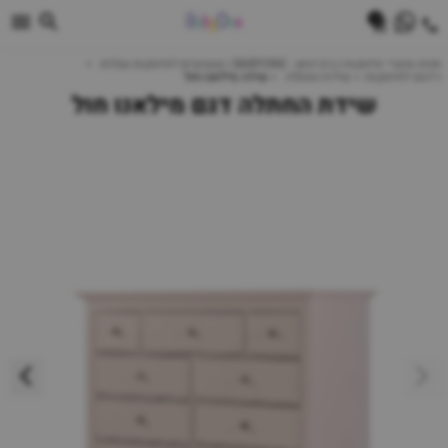
0
חנות מוצרי תינוקות | ביביוואן - BABYONE | צעצועים לתינוקות עגלות
ריהוט לתינוקות
שידת החתלה
שידה מילאנו חול
שידת החתלה דגם מילאנו חול