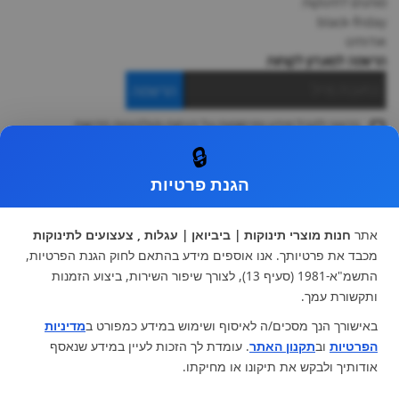
מותגים לתינוקות
black-friday
אודותינו
הרשמה למועדון לקוחות
הרשמה
ברצוני לקבל מידע ופרסומות על הנחות וקולקציות חדשות
ואני מסכימה ל
תקנון
🔒
* ניתן להחליף מוצר או להחזיר עד 14 ימי עסקים.
הגנת פרטיות
קטגוריות ראשיות
עגלות וטיולונים
כיסא בטיחות ואביזרים
אתר
חנות מוצרי תינוקות | ביביואן | עגלות , צעצועים לתינוקות
ריהוט לתינוקות
מצעים למיטת תינוק וטקסטיל
מכבד את פרטיותך. אנו אוספים מידע בהתאם לחוק הגנת הפרטיות,
צעצועי ילדים
על גלגלים
התשמ"א-1981 (סעיף 13), לצורך שיפור השירות, ביצוע הזמנות
הנקה והאכלה
כסאות אוכל
ותקשורת עמך.
בגדי תינוקות
מנשא לתינוק
באישורך הנך מסכים/ה לאיסוף ושימוש במידע כמפורט ב
מדיניות
מוצרי אמבטיה
הפרטיות
וב
תקנון האתר
. עומדת לך הזכות לעיין במידע שנאסף
מוזמנים לבקר אותנו:
אודותיך ולבקש את תיקונו או מחיקתו.