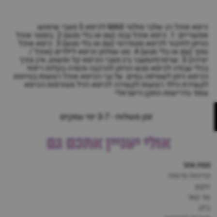
כיסא אוכל רב שלבי מולטי MAX לכיסא 5 מצבי שימוש
אפשריים: 1. כיסא אוכל גבוה (עם או בלי מגש) 2. בוסטר אוכל
הניתן לחיבור לכיסא סטנדרטי (עם או בלי מגש) 3. כיסא אוכל
נמוך (עם או בלי מגש) 4. סט שולחן וכיסא לילדים (אוכל /
יצירה) 5. שרפרףהמעבר בין מצבי הכיסא קל ופשוט, אין צורך
בכלי עבודה לכיסא מגש הניתן להרכבה והסרה בקלות ריפוד
הכיסא ניתן לשטיפה במים. על גבי הכיסא אוכל רצועות בטיחות
לקשירת הילד רצועות לקשירה לכיסא רגיל מצורפות הכיסא
עומד בדרישות התקן הישראלי
זמן משלוח - 3-7 ימי עסקים
אולי יעניין אתכם גם
מפת אתר
מדיניות פרטיות
תקנון
צור קשר
בלוג