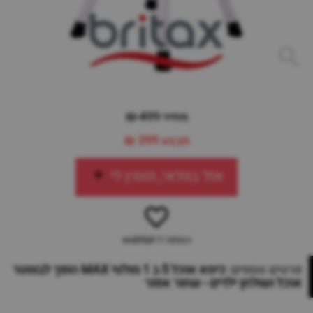
מחיר 499 ₪
מבצע
399 ₪
אזל במלאי, תזמין לי
הוספה ל-wishlist
פרטים נוספים:
כיסא אוכל 5 ב 1 מולטי MAX הופך לבוסטר
אוכל ושולחן ילדים - שחור אפור