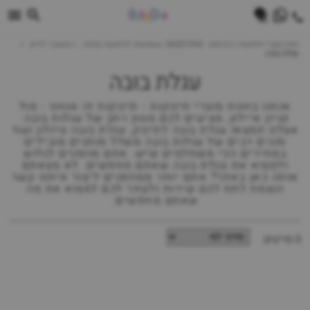
0
חנות מוצרי תינוקות | ביביוואן - BABYONE | צעצועים לתינוקות עגלות
צעצועי ילדים
עגלת בובה
עגלת בובה
אנחנו בחנות מוצרי תינוקות - תינוקות זה אנחנו - מול
קניון איילון, מציעים לכם מגוון רחב של עגלות בובה.
אצלנו תמצאו עגלת בובה לתינוק, עגלת בובה טיולון ועוד
סוגים רבים של עגלות בובה משלל מותגים מובילים
במחירים הכי משתלמים שיש. אתם מוזמנים לגלוש
ולמצוא את עגלת בובה שאתם מחפשים. לא מצאתם
אותה כאן באתר? אתם יותר ממוזמנים ליצור איתנו קשר
ונשמח לתת לכם שירות ולעזור לכם למצוא את מה
שאתם מחפשים.
0 פריטים