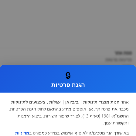
מפת אתר
מדיניות פרטיות
תקנון
🔒
צור קשר
בלוג
הגנת פרטיות
מותגים לתינוקות
black-friday
אודותינו
אתר
חנות מוצרי תינוקות | ביביואן | עגלות , צעצועים לתינוקות
הרשמה למועדון לקוחות
מכבד את פרטיותך. אנו אוספים מידע בהתאם לחוק הגנת הפרטיות,
הרשמה
התשמ"א-1981 (סעיף 13), לצורך שיפור השירות, ביצוע הזמנות
ותקשורת עמך.
ברצוני לקבל מידע ופרסומות על הנחות וקולקציות חדשות
ואני מסכימה ל
תקנון
באישורך הנך מסכים/ה לאיסוף ושימוש במידע כמפורט ב
מדיניות