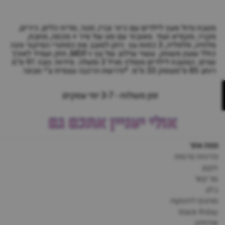
מטבח גדול מעץ לילדים עם כיור וברז, תנור, מדיח כלים, כירים,
מקרר, מקפיא ועוד. מאובזר עם סט של סיר + מכסה, מחבת,
מלחיה, פלפליה, 3 כפות עץ. ניתן לסובב את כפתורי המיקור והגז.
כולל שעון משחק. עשוי שילוב של עץ ו-MDF, חזק ועמיד לאורך
שנים. המטבח לילדים מומלץ מגיל 3 ומעלה. מידות: גובה 91 ס"מ
רוחב 85 ס"מעומק 33 ס"מ. *נדרשת הרכבה עצמית ע"י מבוגר.
זמן משלוח - 3-7 ימי עסקים
אולי יעניין אתכם גם
מפת אתר
מדיניות פרטיות
תקנון
צור קשר
בלוג
מותגים לתינוקות
black-friday
אודותינו