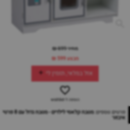
מחיר 699 ₪
מבצע
599 ₪
אזל במלאי, תזמין לי
הוספה ל-wishlist
פרטים נוספים:
מטבח קלאסי לילדים - מטבח גדול עם 8 פרטי
איבזור