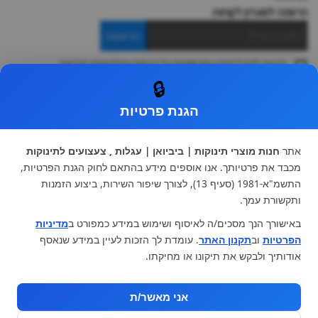
הרשמה למועדון לקוחות
הרשמה
ברצוני לקבל מידע ופרסומות על הנחות וקולקציות חדשות
ואני מסכימה ל
תקנון
🔒
* ניתן להחליף מוצר או להחזיר עד 14 ימי עסקים.
הגנת פרטיות
קטגוריות ראשיות
עגלות וטיולונים
כיסא בטיחות ואביזרים
אתר
חנות מוצרי תינוקות | ביביואן | עגלות , צעצועים לתינוקות
ריהוט לתינוקות
מצעים למיטת תינוק וטקסטיל
מכבד את פרטיותך. אנו אוספים מידע בהתאם לחוק הגנת הפרטיות,
צעצועי ילדים
על גלגלים
התשמ"א-1981 (סעיף 13), לצורך שיפור השירות, ביצוע הזמנות
הנקה והאכלה
כסאות אוכל
ותקשורת עמך.
בגדי תינוקות
מנשא לתינוק
באישורך הנך מסכים/ה לאיסוף ושימוש במידע כמפורט ב
מדיניות
מוצרי אמבטיה
הפרטיות
וב
תקנון האתר
. עומדת לך הזכות לעיין במידע שנאסף
מוזמנים לבקר אותנו:
אודותיך ולבקש את תיקונו או מחיקתו.
אני מאשר/ת