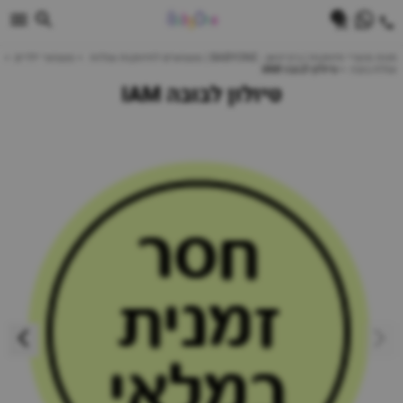
0
חנות מוצרי תינוקות | ביביוואן - BABYONE | צעצועים לתינוקות עגלות
צעצועי ילדים
עגלת בובה
טיולון לבובה IAM
טיולון לבובה IAM