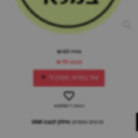
מחיר 63 ₪
מבצע
59 ₪
אזל במלאי, תזמין לי
הוספה ל-wishlist
פרטים נוספים:
טיולון לבובה IAM