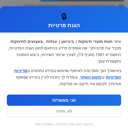
ברצוני לקבל מידע ופרסומות על הנחות וקולקציות חדשות
ואני מסכימה ל
תקנון
🔒
* ניתן להחליף מוצר או להחזיר עד 14 ימי עסקים.
הגנת פרטיות
קטגוריות ראשיות
עגלות וטיולונים
כיסא בטיחות ואביזרים
אתר
חנות מוצרי תינוקות | ביביואן | עגלות , צעצועים לתינוקות
ריהוט לתינוקות
מצעים למיטת תינוק וטקסטיל
מכבד את פרטיותך. אנו אוספים מידע בהתאם לחוק הגנת הפרטיות,
צעצועי ילדים
על גלגלים
התשמ"א-1981 (סעיף 13), לצורך שיפור השירות, ביצוע הזמנות
הנקה והאכלה
כסאות אוכל
ותקשורת עמך.
בגדי תינוקות
מנשא לתינוק
באישורך הנך מסכים/ה לאיסוף ושימוש במידע כמפורט ב
מדיניות
מוצרי אמבטיה
הפרטיות
וב
תקנון האתר
. עומדת לך הזכות לעיין במידע שנאסף
מוזמנים לבקר אותנו:
אודותיך ולבקש את תיקונו או מחיקתו.
אני מאשר/ת
לא, תודה
בהתאם לחוק הגנת הפרטיות, התשמ"א-1981