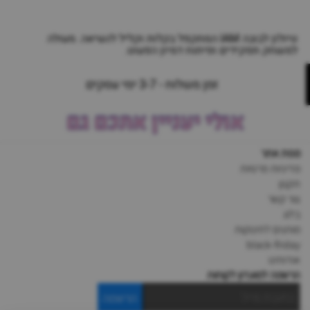
טיולון לבובה IAM המתקפל בקלות וקליל לנשיאה. מעולה
למשחק תפקידים ופיתוח דמיון הפעוט.
זמן משלוח - 3-7 ימי עסקים
אולי יעניין אתכם גם
מפת אתר
מדיניות פרטיות
תקנון
צור קשר
בלוג
מותגים לתינוקות
black-friday
אודותינו
הרשמה למועדון לקוחות
הרשמה