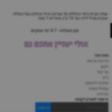
עגלה מבית ג’ואי הכוללת סל שכיבה גדול וטיולון בעל הצללה
ענקית.מגיל לידה ועד 15 ק”ג.אחריות 1 שנה
זמן משלוח - 3-7 ימי עסקים
אולי יעניין אתכם גם
מפת אתר
מדיניות פרטיות
תקנון
צור קשר
בלוג
מותגים לתינוקות
black-friday
אודותינו
הרשמה למועדון לקוחות
הרשמה