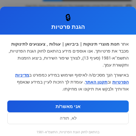
ברצוני לקבל מידע ופרסומות על הנחות וקולקציות חדשות
ואני מסכימה ל
תקנון
🔒
* ניתן להחליף מוצר או להחזיר עד 14 ימי עסקים.
הגנת פרטיות
קטגוריות ראשיות
עגלות וטיולונים
כיסא בטיחות ואביזרים
אתר
חנות מוצרי תינוקות | ביביואן | עגלות , צעצועים לתינוקות
ריהוט לתינוקות
מצעים למיטת תינוק וטקסטיל
מכבד את פרטיותך. אנו אוספים מידע בהתאם לחוק הגנת הפרטיות,
צעצועי ילדים
על גלגלים
התשמ"א-1981 (סעיף 13), לצורך שיפור השירות, ביצוע הזמנות
הנקה והאכלה
כסאות אוכל
ותקשורת עמך.
בגדי תינוקות
מנשא לתינוק
באישורך הנך מסכים/ה לאיסוף ושימוש במידע כמפורט ב
מדיניות
מוצרי אמבטיה
הפרטיות
וב
תקנון האתר
. עומדת לך הזכות לעיין במידע שנאסף
מוזמנים לבקר אותנו:
אודותיך ולבקש את תיקונו או מחיקתו.
אני מאשר/ת
לא, תודה
בהתאם לחוק הגנת הפרטיות, התשמ"א-1981