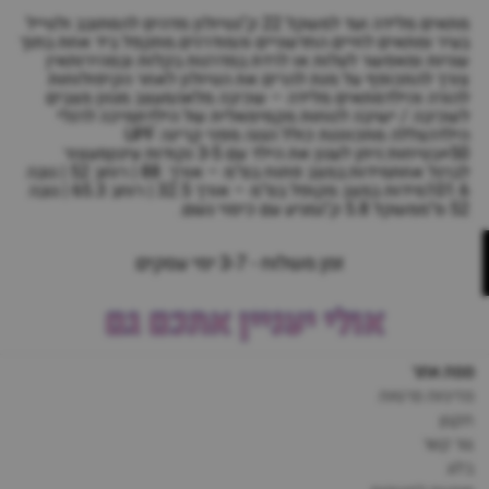
מתאים מלידה ועד למשקל 22 ק"גטיולון מדהים להסתובב ולטייל
בעיר ומתאים לחיים החדשניים והמודרנים.מתקפל ביד אחת בתוך
שניות ומאפשר לעלות או לרדת במדרגות בקלות ובמהירותאין
צורך להתכופף על מנת להרים את הטיולון לאחר הקיפולוחות
להורה והילדמתאים מלידה – שכיבה מלאהמעצב מגוון מצבים
לשכיבה / ישיבה לנוחות מקסימאלית של הילדתמיכה לרגלי
הילדהצללה מתכווננת כולל הגנה מפני קרינה UPF
50+בטיחות:ניתן לעגון את הילד עם 3-5 נקודות עיגוןמעצור
לברגל אחתמידות:במצב פתוח בס"מ – אורך: 88 | רוחב 52 | גובה
101.6מידות במצב מקופל בס"מ – אורך 32.5 | רוחב 65.3 | גובה
52 ס"ממשקל 5.8 ק"גמגיע עם כיסוי גשם.
זמן משלוח - 3-7 ימי עסקים
אולי יעניין אתכם גם
מפת אתר
מדיניות פרטיות
תקנון
צור קשר
בלוג