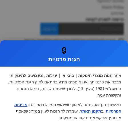
מותגים לתינוקות
black-friday
אודותינו
הרשמה למועדון לקוחות
הרשמה
ברצוני לקבל מידע ופרסומות על הנחות וקולקציות חדשות
ואני מסכימה ל
תקנון
🔒
* ניתן להחליף מוצר או להחזיר עד 14 ימי עסקים.
הגנת פרטיות
קטגוריות ראשיות
עגלות וטיולונים
כיסא בטיחות ואביזרים
אתר
חנות מוצרי תינוקות | ביביואן | עגלות , צעצועים לתינוקות
ריהוט לתינוקות
מצעים למיטת תינוק וטקסטיל
מכבד את פרטיותך. אנו אוספים מידע בהתאם לחוק הגנת הפרטיות,
צעצועי ילדים
על גלגלים
התשמ"א-1981 (סעיף 13), לצורך שיפור השירות, ביצוע הזמנות
הנקה והאכלה
כסאות אוכל
ותקשורת עמך.
בגדי תינוקות
מנשא לתינוק
באישורך הנך מסכים/ה לאיסוף ושימוש במידע כמפורט ב
מדיניות
מוצרי אמבטיה
הפרטיות
וב
תקנון האתר
. עומדת לך הזכות לעיין במידע שנאסף
מוזמנים לבקר אותנו:
אודותיך ולבקש את תיקונו או מחיקתו.