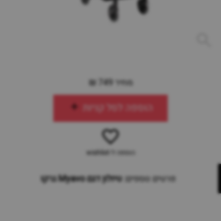
מחיר 749 ₪
הוספה לסל קניות
הוספה ל-wishlist
פרטים נוספים:
טיולון דגם Myavo גרקו