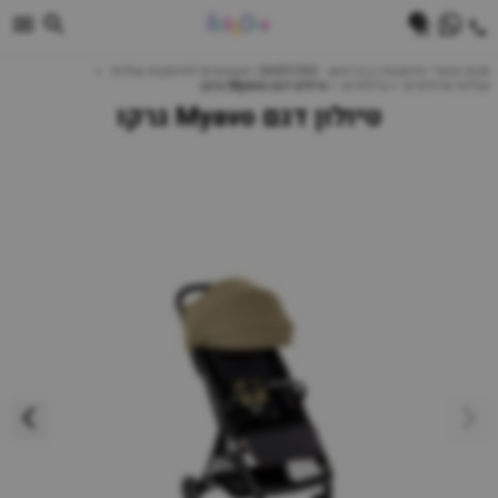
0
חנות מוצרי תינוקות | ביביוואן - BABYONE | צעצועים לתינוקות עגלות
עגלות וטיולונים
טיולונים
טיולון דגם Myavo גרקו
טיולון דגם Myavo גרקו