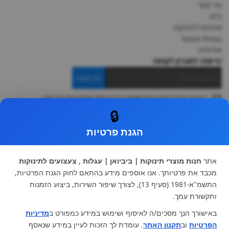
צור קשר
בלוג
מותגים לתינוקות
black-friday
אודותינו
הרשמה למועדון לקוחות
הרשמה
ברצוני לקבל מידע ופרסומות על הנחות וקולקציות חדשות
ואני מסכימה ל
תקנון
🔒
* ניתן להחליף מוצר או להחזיר עד 14 ימי עסקים.
הגנת פרטיות
קטגוריות ראשיות
עגלות וטיולונים
כיסא בטיחות ואביזרים
אתר
חנות מוצרי תינוקות | ביביואן | עגלות , צעצועים לתינוקות
ריהוט לתינוקות
מצעים למיטת תינוק וטקסטיל
מכבד את פרטיותך. אנו אוספים מידע בהתאם לחוק הגנת הפרטיות,
צעצועי ילדים
על גלגלים
התשמ"א-1981 (סעיף 13), לצורך שיפור השירות, ביצוע הזמנות
הנקה והאכלה
כסאות אוכל
ותקשורת עמך.
בגדי תינוקות
מנשא לתינוק
באישורך הנך מסכים/ה לאיסוף ושימוש במידע כמפורט ב
מדיניות
מוצרי אמבטיה
הפרטיות
וב
תקנון האתר
. עומדת לך הזכות לעיין במידע שנאסף
מוזמנים לבקר אותנו: