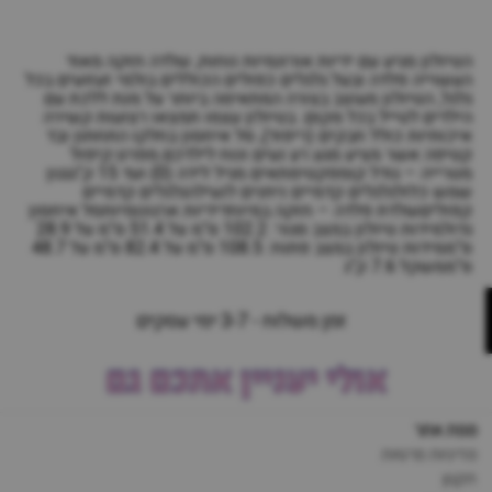
הטיולון מגיע עם ידיות אורונמיות נוחות, שלדה חזקה מאוד
העשוייה פלדה ובעל גלגלים כפולים הכוללים בולמי זעזועים בכל
גלגל, הטיולון מעוצב בצורה המתאימה ביותר על מנת ללכת עם
הילדים לטייל בכל מקום. בטיולון עצמו תמצאו רצועות קשירה
איכותיות כולל חבקים (ריפוד), סל איחסון בחלקו התחתון ובד
קטיפה אשר מציע מגע רע נעים ונוח לילדכם.מפרט:קיפול
מטרייה – גודל קומפקטימתאים מגיל לידה (0) ועד 15 ק"גגגון
שמש כלולגלגלים קדמיים ניתנים לנעילהגלגלים קדמיים
קפוליםשלדת פלדה – חזקה במיוחדידיות ארגונומיותסל איחסון
גדולמידות טיולון במצב סגור: 102.2 ס"מ על 51.4 ס"מ על 28.9
ס"ממידות טיולון במצב פתוח: 108.5 ס"מ על 82.4 ס"מ על 48.7
ס"ממשקל 7.6 ק"ג
זמן משלוח - 3-7 ימי עסקים
אולי יעניין אתכם גם
מפת אתר
מדיניות פרטיות
תקנון