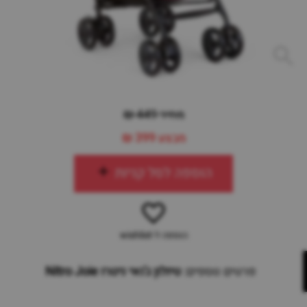
מחיר 449 ₪
מבצע
399 ₪
הוספה לסל קניות
הוספה ל-wishlist
פרטים נוספים:
טיולון ג'ואי ניטרו Nitro Joie