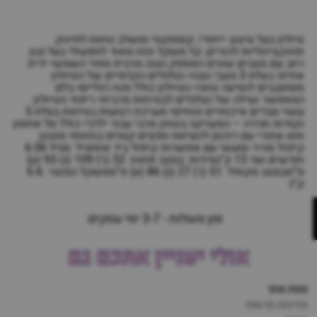
טיולון בעל עיצוב ייחודי, קומפקטי ומשלב נוחות לתינוק
ופונקציונליות להורים, קל משקל ונוח מאוד לתפעול• בעל גגון
רחב עם מצבים שונים המספק הגנה מרבית מפני השמש• ידית
אחיזה בעלת 3 מצבי גובה• הגלגלים הקדמיים של הטיולון
מסתובבים לנסיעה נוחה• הטיולון כולל מנח רגליים• בלם
המאפשר נעילה של הגלגלים לבטיחות מרבית• ריפוד הטיולון
עשוי מבדים איכותיים ונוחים• מערכת רצועות בטיחות בעלת 5
נקודות חגירה – המעניקה בטחון מרבי עבור ילדך• כולל סל אחסון
ותא אחורי עם רוכסן לנשיאת חפצים קטנים בנוחות• מנגנון
קיפול מהיר ומעשי עם אפשרות קיפול ביד אחתגיל :מגיל 6-36
חודשים ועד 15 ק”גמידות :במצב פתוח: 52 (ר) 109 (ג) 93 (ע)
ס”מבמצב מקופל: 51 (ר) 27 (ג) 86 (ע) ס”ממשקל המוצר :6.6
ק”ג
זמן משלוח - 3-7 ימי עסקים
אולי יעניין אתכם גם
מפת אתר
מדיניות פרטיות