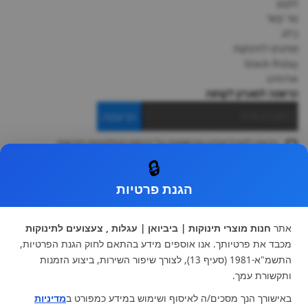
תקנון
צור קשר
בלוג
מותגים לתינוקות
black-friday
אודותינו
הרשמה למועדון לקוחות
הרשמה
ברצוני לקבל מידע ופרסומות על הנחות וקולקציות חדשות
ואני מסכימה ל
תקנון
🔒
* ניתן להחליף מוצר או להחזיר עד 14 ימי עסקים.
הגנת פרטיות
קטגוריות ראשיות
עגלות וטיולונים
כיסא בטיחות ואביזרים
אתר
חנות מוצרי תינוקות | ביביואן | עגלות , צעצועים לתינוקות
ריהוט לתינוקות
מצעים למיטת תינוק וטקסטיל
מכבד את פרטיותך. אנו אוספים מידע בהתאם לחוק הגנת הפרטיות,
צעצועי ילדים
על גלגלים
התשמ"א-1981 (סעיף 13), לצורך שיפור השירות, ביצוע הזמנות
הנקה והאכלה
כסאות אוכל
ותקשורת עמך.
בגדי תינוקות
מנשא לתינוק
באישורך הנך מסכים/ה לאיסוף ושימוש במידע כמפורט ב
מדיניות
מוצרי אמבטיה