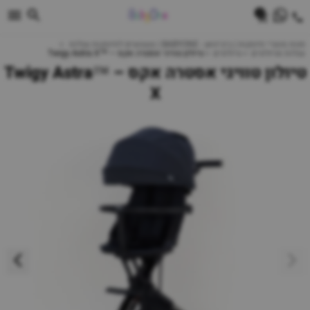
0
חנות מוצרי תינוקות | ביביוואן - BABYONE | צעצועים לתינוקות עגלות
עגלות וטיולונים
טיולונים
טיולון טוויגי אסטרה אקס – ™Twigy Astra X
טיולון טוויגי אסטרה אקס – ™Twigy Astra
X