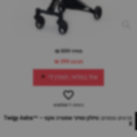
מחיר 599 ₪
מבצע
399 ₪
אזל במלאי, תזמין לי
הוספה ל-wishlist
פרטים נוספים:
טיולון טוויגי אסטרה אקס – ™Twigy Astra
X