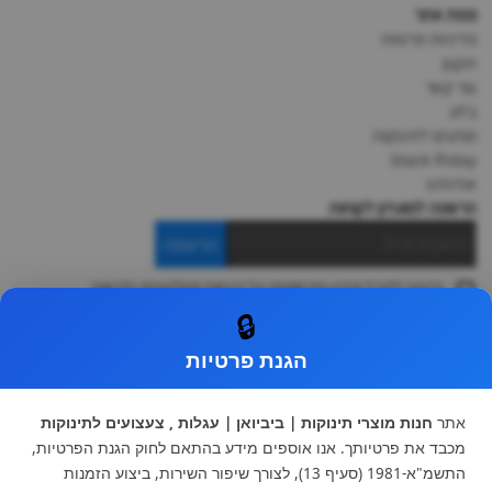
מפת אתר
מדיניות פרטיות
תקנון
צור קשר
בלוג
מותגים לתינוקות
black-friday
אודותינו
הרשמה למועדון לקוחות
הרשמה
ברצוני לקבל מידע ופרסומות על הנחות וקולקציות חדשות
ואני מסכימה ל
תקנון
🔒
* ניתן להחליף מוצר או להחזיר עד 14 ימי עסקים.
הגנת פרטיות
קטגוריות ראשיות
עגלות וטיולונים
כיסא בטיחות ואביזרים
אתר
חנות מוצרי תינוקות | ביביואן | עגלות , צעצועים לתינוקות
ריהוט לתינוקות
מצעים למיטת תינוק וטקסטיל
מכבד את פרטיותך. אנו אוספים מידע בהתאם לחוק הגנת הפרטיות,
צעצועי ילדים
על גלגלים
התשמ"א-1981 (סעיף 13), לצורך שיפור השירות, ביצוע הזמנות
הנקה והאכלה
כסאות אוכל