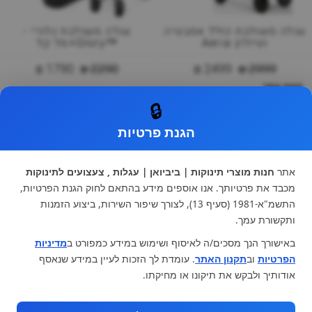
עגלה משולבת כולל אמבטיה
עגלה משולבת גלורי -
וטיולון Aeria
™Glory+סל קל
1790 ₪
2290 ₪
2499 ₪
2999 ₪
מפת אתר
מדיניות פרטיות
🔒
תקנון
הגנת פרטיות
צור קשר
בלוג
מותגים לתינוקות
אתר
חנות מוצרי תינוקות | ביביואן | עגלות , צעצועים לתינוקות
black-friday
מכבד את פרטיותך. אנו אוספים מידע בהתאם לחוק הגנת הפרטיות,
אודותינו
התשמ"א-1981 (סעיף 13), לצורך שיפור השירות, ביצוע הזמנות
הרשמה למועדון לקוחות
ותקשורת עמך.
הרשמה
באישורך הנך מסכים/ה לאיסוף ושימוש במידע כמפורט ב
מדיניות
הפרטיות
וב
תקנון האתר
ברצוני לקבל מידע ופרסומות על הנחות וקולקציות חדשות
. עומדת לך הזכות לעיין במידע שנאסף
ואני מסכימה ל
תקנון
אודותיך ולבקש את תיקונו או מחיקתו.
* ניתן להחליף מוצר או להחזיר עד 14 ימי עסקים.
קטגוריות ראשיות