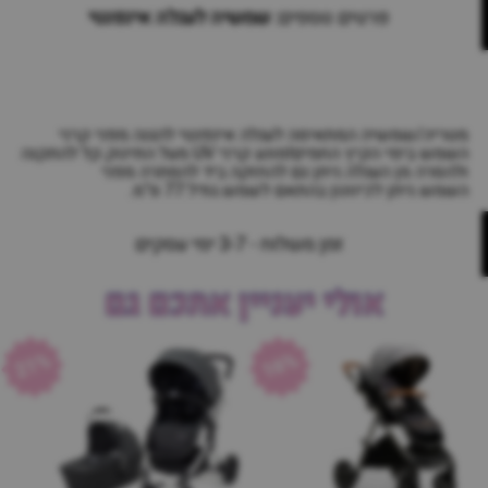
פרטים נוספים:
שמשיה לעגלה אינפנטי
מטריה/שמשיה המתאימה לעגלה אינפנטי להגנה מפני קרני
השמש בימי הקיץ החמים!מונע קרני UV מעל התינוק.קל להתקנה
ולהסרה מן העגלה.ניתן גם להחזקה ביד להסתרה מפני
השמש.ניתן לכיוונון בהתאם לשמש.גודל:77 ס"מ.
זמן משלוח - 3-7 ימי עסקים
אולי יעניין אתכם גם
21%
16%