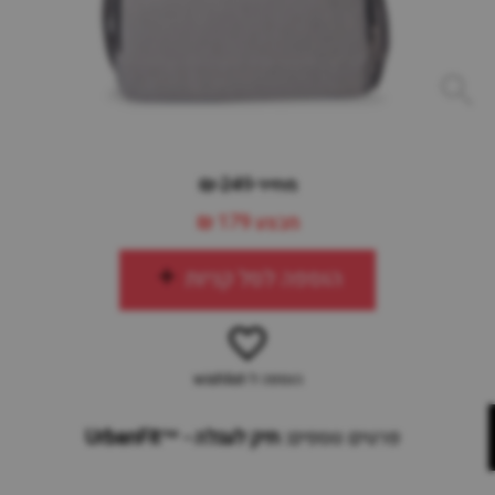
מחיר 249 ₪
מבצע
179 ₪
הוספה לסל קניות
הוספה ל-wishlist