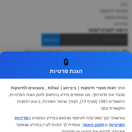
מפת אתר
מדיניות פרטיות
תקנון
צור קשר
בלוג
מותגים לתינוקות
black-friday
אודותינו
🔒
הרשמה למועדון לקוחות
הרשמה
הגנת פרטיות
ברצוני לקבל מידע ופרסומות על הנחות וקולקציות חדשות
ואני מסכימה ל
תקנון
אתר
חנות מוצרי תינוקות | ביביואן | עגלות , צעצועים לתינוקות
* ניתן להחליף מוצר או להחזיר עד 14 ימי עסקים.
מכבד את פרטיותך. אנו אוספים מידע בהתאם לחוק הגנת הפרטיות,
התשמ"א-1981 (סעיף 13), לצורך שיפור השירות, ביצוע הזמנות
קטגוריות ראשיות
ותקשורת עמך.
עגלות וטיולונים
כיסא בטיחות ואביזרים
באישורך הנך מסכים/ה לאיסוף ושימוש במידע כמפורט ב
מדיניות
ריהוט לתינוקות
מצעים למיטת תינוק וטקסטיל
הפרטיות
וב
תקנון האתר
. עומדת לך הזכות לעיין במידע שנאסף
צעצועי ילדים
על גלגלים
אודותיך ולבקש את תיקונו או מחיקתו.