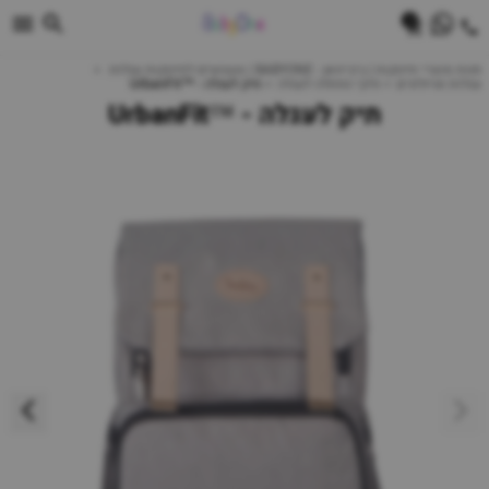
0
חנות מוצרי תינוקות | ביביוואן - BABYONE | צעצועים לתינוקות עגלות
עגלות וטיולונים
תיקי החתלה לעגלה
תיק לעגלה - ™UrbanFit
תיק לעגלה - ™UrbanFit