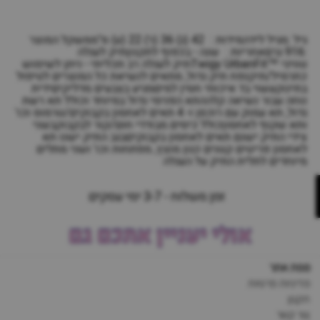
פרטים נוספים:
תיק לעגלה - ™UrbanFit
גיל :מגיל לידהמידות : 42 (ג) 36 (ר) 22 (ע) ס"ממשקל המוצר
:916 גרםאחריות : שנה - בכפוף לתקנוןתיק לעגלה
טוויגי ™Twigy UrbanFitתיק לעגלה רב תכליתי - ניתן לשימוש
כתרמיל/תיקנפח תיק גדול, מתאים לנשיאת כל המוצרים לטיפול
בתינוקעשוי בד איכותי חסין למיםמגיע בצבעים מדליקיםידית
נוחה עבור נשיאה קלההתא הפנימי גדול במיוחד וכולל תא רשת
גדול, תא עמוק עם רוכסן ו- 4 תאים לאחסון בקבוקים/טרמוס וכו'
ותא שקוף לאחסוןכולל כיסים מבודדי חום/קור לבקבוקבשני
צידי התיק ישנם תאים לאחסון בקבוקיםבגב התיק ישנו תא
לאחסון פריטים קטנים כגון מוצץ, מפתחות וכו' ושני מתלים
מיוחדים לתלית התיק על העגלה
זמן משלוח - 3-7 ימי עסקים
אולי יעניין אתכם גם