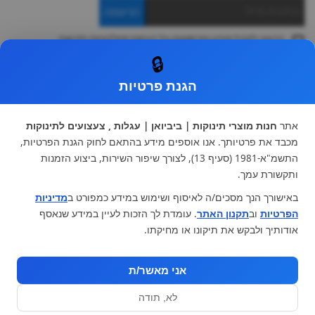
הרשמה
ברצוני לקבל מידע ופרסומות על הנחות וקולקציות חדשות
ואני מסכימה ל
תקנון
🔒
* ניתן להחליף מוצר או להחזיר עד 14 ימי עסקים.
הגנת פרטיות
קטגוריות ראשיות
עגלות וטיולונים
כיסא בטיחות ואביזרים
אתר
חנות מוצרי תינוקות | ביביואן | עגלות , צעצועים לתינוקות
ריהוט לתינוקות
מצעים למיטת תינוק וטקסטיל
מכבד את פרטיותך. אנו אוספים מידע בהתאם לחוק הגנת הפרטיות,
צעצועי ילדים
על גלגלים
התשמ"א-1981 (סעיף 13), לצורך שיפור השירות, ביצוע הזמנות
הנקה והאכלה
כסאות אוכל
ותקשורת עמך.
בגדי תינוקות
מנשא לתינוק
באישורך הנך מסכים/ה לאיסוף ושימוש במידע כמפורט ב
מדיניות
מוצרי אמבטיה
הפרטיות
וב
תקנון האתר
. עומדת לך הזכות לעיין במידע שנאסף
מוזמנים לבקר אותנו:
אודותיך ולבקש את תיקונו או מחיקתו.
אני מאשר/ת
לא, תודה