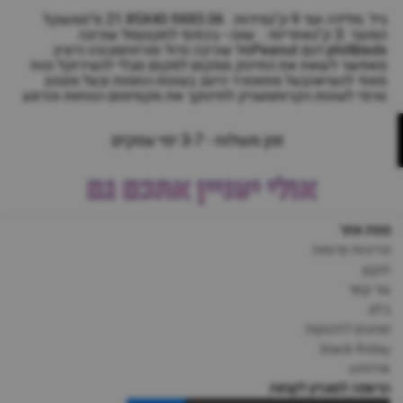
גיל :מלידה ועד 9 ק"גמידות: 21.85X40.9X83.06 ס"ממשקל
המוצר :3 ק"גאחריות : שנה - בכפוף לתקנוןסל שכיבה
phil&teds דגם Peanutסל שכיבה גדול ומרווחמבנהו היציב
מאפשר לשאת את התינוק ממקום למקום מבלי להעירוקל ונוח
מאוד לנשיאהבעל מתאוורר היטב בעונות החמות ובעל מנגנון
טרמי לעונות הקרותמעניק לתינוקך את מקסימום הנוחות והרוגע
זמן משלוח - 3-7 ימי עסקים
אולי יעניין אתכם גם
מפת אתר
מדיניות פרטיות
תקנון
צור קשר
בלוג
מותגים לתינוקות
black-friday
אודותינו
הרשמה למועדון לקוחות