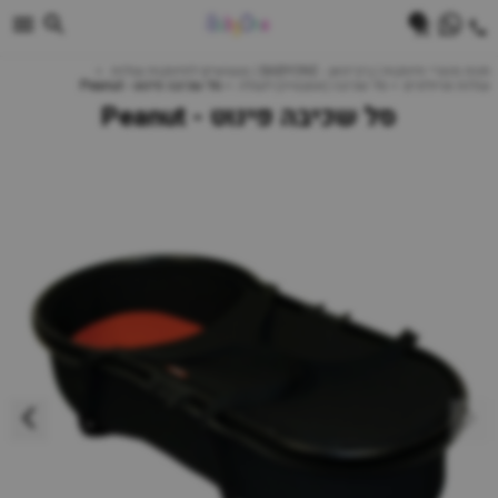
0
חנות מוצרי תינוקות | ביביוואן - BABYONE | צעצועים לתינוקות עגלות
עגלות וטיולונים
סל שכיבה (אמבטיה) לעגלה
סל שכיבה פינוט - Peanut
סל שכיבה פינוט - Peanut