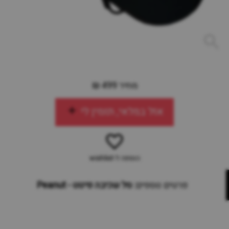
מחיר 499 ₪
אזל במלאי, תזמין לי
הוספה ל-wishlist
פרטים נוספים:
סל שכיבה פינוט - Peanut