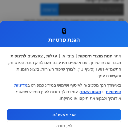
הרשמה למועדון לקוחות
הרשמה
ברצוני לקבל מידע ופרסומות על הנחות וקולקציות חדשות
ואני מסכימה ל
תקנון
🔒
* ניתן להחליף מוצר או להחזיר עד 14 ימי עסקים.
הגנת פרטיות
קטגוריות ראשיות
עגלות וטיולונים
כיסא בטיחות ואביזרים
אתר
חנות מוצרי תינוקות | ביביואן | עגלות , צעצועים לתינוקות
ריהוט לתינוקות
מצעים למיטת תינוק וטקסטיל
מכבד את פרטיותך. אנו אוספים מידע בהתאם לחוק הגנת הפרטיות,
צעצועי ילדים
על גלגלים
התשמ"א-1981 (סעיף 13), לצורך שיפור השירות, ביצוע הזמנות
הנקה והאכלה
כסאות אוכל
ותקשורת עמך.
בגדי תינוקות
מנשא לתינוק
באישורך הנך מסכים/ה לאיסוף ושימוש במידע כמפורט ב
מדיניות
מוצרי אמבטיה
הפרטיות
וב
תקנון האתר
. עומדת לך הזכות לעיין במידע שנאסף
מוזמנים לבקר אותנו:
אודותיך ולבקש את תיקונו או מחיקתו.
אני מאשר/ת
לא, תודה