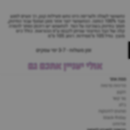
נחשושי לעגלה ולעריסה הינו נחש פעילות קטן, רך ונעים למגע
מבד 100% כותנה. הנחשושי יוצר אזור מוגן ועוטף עבור התינוק,
תומך בתינוק בשכיבה על הצד. לנחשוש יש רוכסן נסתר להסרה
קלה של הבד החיצוני שניתן לכבסו ע"פ ההוראות. כולל כיס
מוצץ. גודל:105 ס"ממידות: רוחב 105 ס"מ
זמן משלוח - 3-7 ימי עסקים
אולי יעניין אתכם גם
מפת אתר
מדיניות פרטיות
תקנון
צור קשר
בלוג
מותגים לתינוקות
black-friday
אודותינו