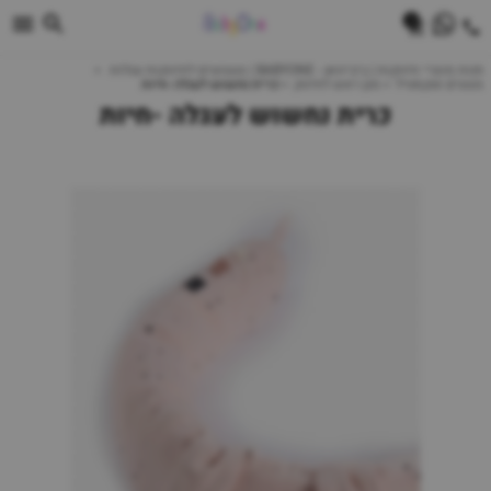
0
חנות מוצרי תינוקות | ביביוואן - BABYONE | צעצועים לתינוקות עגלות
מצעים וטקסטיל
מגן ראש לתינוק
כרית נחשוש לעגלה -חיות
כרית נחשוש לעגלה -חיות