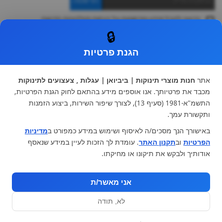
ברצוני לקבל מידע ופרסומות על הנחות וקולקציות חדשות
ואני מסכימה ל
תקנון
🔒
* ניתן להחליף מוצר או להחזיר עד 14 ימי עסקים.
הגנת פרטיות
קטגוריות ראשיות
עגלות וטיולונים
כיסא בטיחות ואביזרים
אתר
חנות מוצרי תינוקות | ביביואן | עגלות , צעצועים לתינוקות
ריהוט לתינוקות
מצעים למיטת תינוק וטקסטיל
מכבד את פרטיותך. אנו אוספים מידע בהתאם לחוק הגנת הפרטיות,
צעצועי ילדים
על גלגלים
התשמ"א-1981 (סעיף 13), לצורך שיפור השירות, ביצוע הזמנות
הנקה והאכלה
כסאות אוכל
ותקשורת עמך.
בגדי תינוקות
מנשא לתינוק
באישורך הנך מסכים/ה לאיסוף ושימוש במידע כמפורט ב
מדיניות
מוצרי אמבטיה
הפרטיות
וב
תקנון האתר
. עומדת לך הזכות לעיין במידע שנאסף
מוזמנים לבקר אותנו:
אודותיך ולבקש את תיקונו או מחיקתו.
אני מאשר/ת
לא, תודה