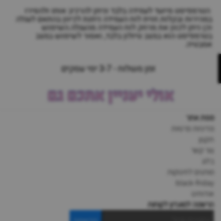
הטרמפיסט מיועד לעמידה בלבד וניתן להרכיב אותו ולהסירו
במהירות ובקלות.זווית לוח העמידה ניתנת לכיוון בהתאם לעגלה
וכן ניתן לכוון את מרחק לוח העמידה מהעגלה.השימוש
בטרמפיסט הוא במצב טיולון בלבד, ואסור לשימוש במצב
אמבטיה.
זמן משלוח - 3-7 ימי עסקים
אולי יעניין אתכם גם
מפת אתר
מדיניות פרטיות
תקנון
צור קשר
בלוג
מותגים לתינוקות
black-friday
אודותינו
הרשמה למועדון לקוחות
הרשמה