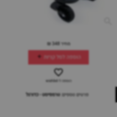
מחיר 348 ₪
הוספה לסל קניות
הוספה ל-wishlist
פרטים נוספים:
טרמפיסט - כדורגל