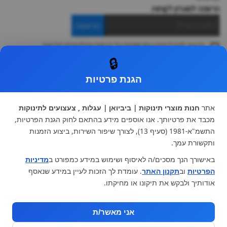
הרשמה למועדון לקוחות
הרשמה
ברצוני לקבל מידע ופרסומות על הנחות וקולקציות חדשות
ואני מסכימה ל
תקנון
🔒
* ניתן להחליף מוצר או להחזיר עד 14 ימי עסקים.
הגנת פרטיות
קטגוריות ראשיות
עגלות וטיולונים
כיסא בטיחות ואביזרים
אתר
חנות מוצרי תינוקות | ביביואן | עגלות , צעצועים לתינוקות
ריהוט לתינוקות
מצעים למיטת תינוק וטקסטיל
מכבד את פרטיותך. אנו אוספים מידע בהתאם לחוק הגנת הפרטיות,
צעצועי ילדים
על גלגלים
התשמ"א-1981 (סעיף 13), לצורך שיפור השירות, ביצוע הזמנות
הנקה והאכלה
כסאות אוכל
ותקשורת עמך.
בגדי תינוקות
מנשא לתינוק
באישורך הנך מסכים/ה לאיסוף ושימוש במידע כמפורט ב
מדיניות
מוצרי אמבטיה
הפרטיות
וב
תקנון האתר
. עומדת לך הזכות לעיין במידע שנאסף
מוזמנים לבקר אותנו:
אודותיך ולבקש את תיקונו או מחיקתו.
אני מאשר/ת