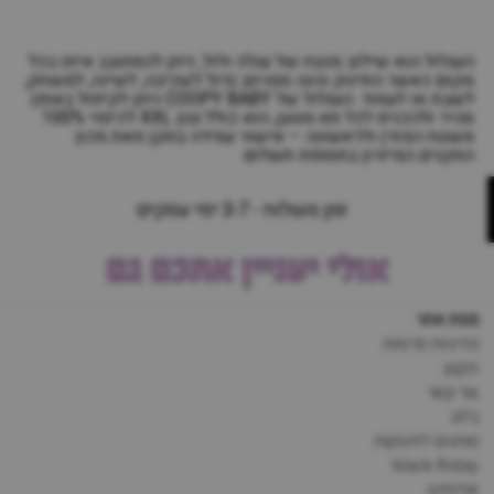
העגלול הוא שילוב מנצח של עגלה ולול, ניתן להסתובב איתו בכל
מקום כאשר התינוק נהנה ממרחב גדול לשכיבה, לשינה, למשחק,
לשבת או לעמוד. העגלול של COOPY BABY ניתן לקיפול באופן
מהיר ולהכניס לכל תא מטען, הוא כולל גגון XXL לכיסוי 100%
משטח המזרן ולראשונה – אישור עמידה בתקן מאת מכון
התקנים המיזרון בתוספת תשלום
זמן משלוח - 3-7 ימי עסקים
אולי יעניין אתכם גם
מפת אתר
מדיניות פרטיות
תקנון
צור קשר
בלוג
מותגים לתינוקות
black-friday
אודותינו