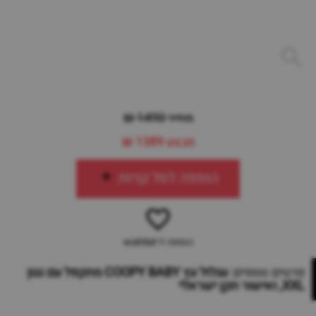
מחיר 1490 ₪
מבצע
1389 ₪
הוספה לסל קניות
הוספה ל-wishlist
פרטים נוספים:
עגלול עץ COOPY BABY מתקפל עם גגון
XXL, ואישור תקן ישראלי