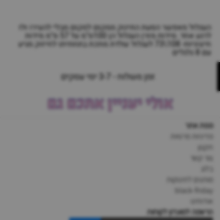
העגלול מאפשר הסעת התינוק ממקום למקום מבלי להעירו ולו
לרגע אחד. מידות מזרן העגלול הן 100ס"מ על 57 ס"מ מידות
חיצוניות- 108\73 לעגלול שלדת מתכת בתחתיתו לחיזוק מגיע
עם 8 גלגלים
זמן משלוח - 3-7 ימי עסקים
אולי יעניין אתכם גם
מפת אתר
מדיניות פרטיות
תקנון
צור קשר
בלוג
מותגים לתינוקות
black-friday
אודותינו
הרשמה למועדון לקוחות