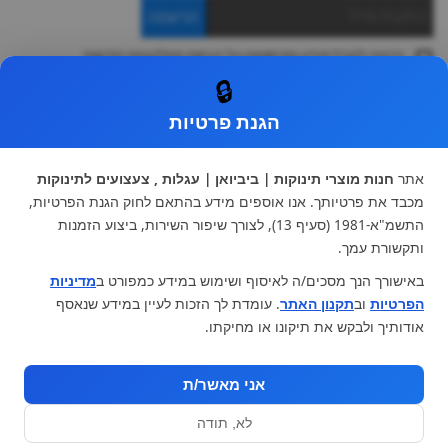
הרשמה
ברצוני לקבל מידע ופרסומות על הנחות וקולקציות חדשות
ואני מסכימה ל
תקנון
🔒
* ניתן להחליף מוצר או להחזיר עד 14 ימי עסקים.
הגנת פרטיות
קטגוריות ראשיות
עגלות וטיולונים
כיסא בטיחות ואביזרים
אתר
חנות מוצרי תינוקות | ביביואן | עגלות , צעצועים לתינוקות
ריהוט לתינוקות
מצעים למיטת תינוק וטקסטיל
מכבד את פרטיותך. אנו אוספים מידע בהתאם לחוק הגנת הפרטיות,
צעצועי ילדים
על גלגלים
התשמ"א-1981 (סעיף 13), לצורך שיפור השירות, ביצוע הזמנות
הנקה והאכלה
כסאות אוכל
ותקשורת עמך.
בגדי תינוקות
מנשא לתינוק
באישורך הנך מסכים/ה לאיסוף ושימוש במידע כמפורט ב
מדיניות
מוצרי אמבטיה
הפרטיות
וב
תקנון האתר
. עומדת לך הזכות לעיין במידע שנאסף
מוזמנים לבקר אותנו:
אודותיך ולבקש את תיקונו או מחיקתו.
אני מאשר/ת
לא, תודה