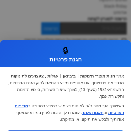
black-friday
אודותינו
הרשמה למועדון לקוחות
הרשמה
ברצוני לקבל מידע ופרסומות על הנחות וקולקציות חדשות
ואני מסכימה ל
תקנון
🔒
* ניתן להחליף מוצר או להחזיר עד 14 ימי עסקים.
הגנת פרטיות
קטגוריות ראשיות
עגלות וטיולונים
כיסא בטיחות ואביזרים
אתר
חנות מוצרי תינוקות | ביביואן | עגלות , צעצועים לתינוקות
ריהוט לתינוקות
מצעים למיטת תינוק וטקסטיל
מכבד את פרטיותך. אנו אוספים מידע בהתאם לחוק הגנת הפרטיות,
צעצועי ילדים
על גלגלים
התשמ"א-1981 (סעיף 13), לצורך שיפור השירות, ביצוע הזמנות
הנקה והאכלה
כסאות אוכל
ותקשורת עמך.
בגדי תינוקות
מנשא לתינוק
באישורך הנך מסכים/ה לאיסוף ושימוש במידע כמפורט ב
מדיניות
מוצרי אמבטיה
הפרטיות
וב
תקנון האתר
. עומדת לך הזכות לעיין במידע שנאסף
מוזמנים לבקר אותנו:
אודותיך ולבקש את תיקונו או מחיקתו.