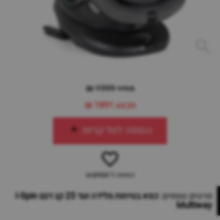
מחיר 1999 ₪
מבצע
1891 ₪
הוספה לסל קניות
הוספה ל-wishlist
פרטים נוספים:
כסא בטיחות מלידה ועד 25 קג דגם I-Spin
Multiway