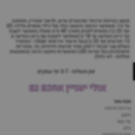
מושב בטיחות איכותי ומהטובים שיש, חדשני ומצויין, מסתובב
על ציר ומאפשר הכנסה והוצאה קלה של הילד.מתאים מלידה (0)
ועד 25 ק"ג.מתאים לפגים מאורך 40 ס"מ ומעלה.מאפשר לשבת
נגד כיוון הנסיעה עד 18 ק"גמאפשר לשובת עם כיוון הנסיעה מ
15 חודשים ועד 25 ק"גבעל אישור אירופאי I-Size - המחמיר
בעולם.עבר מבחני ריסוק מפני פגיעות חזיתיות, צד, אחוריות
והתהפכות.בעל אורות LED המאשרות התקנה נכונה (באמצעות
סוללות - לא כלול).
זמן משלוח - 3-7 ימי עסקים
אולי יעניין אתכם גם
מפת אתר
מדיניות פרטיות
תקנון
צור קשר
בלוג
מותגים לתינוקות