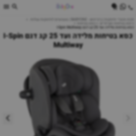
0
חנות מוצרי תינוקות | ביביוואן - BABYONE | צעצועים לתינוקות עגלות
כיסא בטיחות ואביזרים
כסא בטיחות
כסא בטיחות מלידה ועד 25 קג דגם I-Spin Multiway
כסא בטיחות מלידה ועד 25 קג דגם I-Spin
Multiway