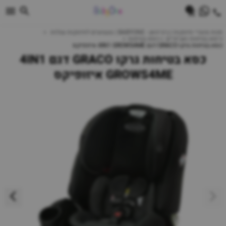
0
חנות מוצרי תינוקות | ביביוואן - BABYONE | צעצועים לתינוקות עגלות
כיסא בטיחות ואביזרים
כסא בטיחות
כסא בטיחות גרקו GRACO דגם 4IN1 GROWS4ME איזופיקס
כסא בטיחות גרקו GRACO דגם 4IN1
GROWS4ME איזופיקס