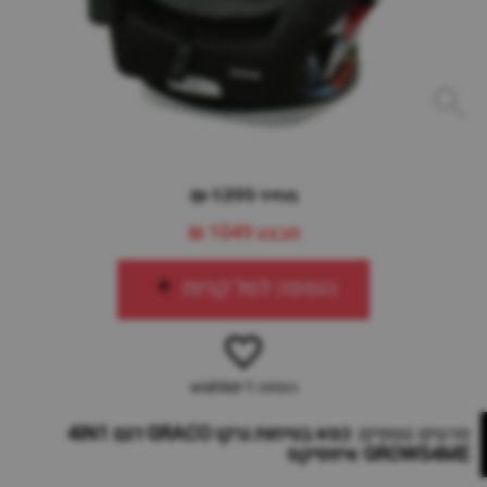
מחיר 1399 ₪
מבצע
1049 ₪
הוספה לסל קניות
הוספה ל-wishlist
פרטים נוספים:
כסא בטיחות גרקו GRACO דגם 4IN1
GROWS4ME איזופיקס