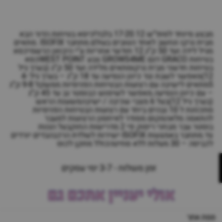
מבצע מיוחד לסופ”ש 17-20.12 בלבד!כיסא בטיחות הדור הבא
מבית גרקו ונחשב לאחד הטובים בעולם.מתחבר ISOFIX .מתאים
מגיל לידה ועד 50 ק”ג.12 חודשי אחריות ע"י היבואן הרשמיכסא
בטיחות GRACO דגם GROWS4ME צבע WEST POINTכסא
בטיחות חדשני מבית גרקומתאים מלידה ועד 50 ק”ג (בערך גיל
12)מאפשר לשבת נגד כיוון הנסיעה עד 18 ק”ג – בערך גיל 4-
5מתאים לישיבה עם רצועות הבטיחות הפנימיות ממשקל 9-8 ק”ג
– עם כיוון הנסיעה.מאפשר לשימוש כבוסטר גב עד 45 ק”ג
(בערך גיל 12)בעל 6 מצבי שכיבה / ישיבהמשענת הראש
מתכוונת ל 10 גבהים ביחד עם רצועות הבטיחות הפנימיות
להתאמה מלאהמקום מסודר לאיחסון הרצועות למעבר
בוסטר.עבר מבחני ריסוק פי 2 מדרישות החוקבעל הגנות
צד.מתחבר באמצעות ISOFIX ישירות לשלדת הרכבהבדים יורדים
לכביסה – 30 מעלות ללא סחיטהכולל מתקן לכוס
זמן משלוח - 3-7 ימי עסקים
אולי יעניין אתכם גם
מפת אתר