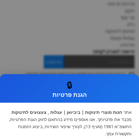
מדיניות פרטיות
תקנון
צור קשר
בלוג
מותגים לתינוקות
black-friday
אודותינו
הרשמה למועדון לקוחות
הרשמה
ברצוני לקבל מידע ופרסומות על הנחות וקולקציות חדשות
ואני מסכימה ל
תקנון
🔒
* ניתן להחליף מוצר או להחזיר עד 14 ימי עסקים.
הגנת פרטיות
קטגוריות ראשיות
עגלות וטיולונים
כיסא בטיחות ואביזרים
אתר
חנות מוצרי תינוקות | ביביואן | עגלות , צעצועים לתינוקות
ריהוט לתינוקות
מצעים למיטת תינוק וטקסטיל
מכבד את פרטיותך. אנו אוספים מידע בהתאם לחוק הגנת הפרטיות,
צעצועי ילדים
על גלגלים
התשמ"א-1981 (סעיף 13), לצורך שיפור השירות, ביצוע הזמנות
הנקה והאכלה
כסאות אוכל
ותקשורת עמך.
בגדי תינוקות
מנשא לתינוק