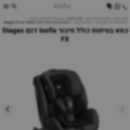
0
חנות מוצרי תינוקות | ביביוואן - BABYONE | צעצועים לתינוקות עגלות
כיסא בטיחות ואביזרים
כסא בטיחות
כסא בטיחות כולל חיבור Isofix דגם Stages FX
כסא בטיחות כולל חיבור Isofix דגם Stages
FX