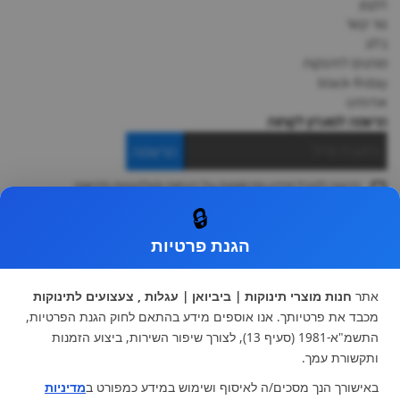
תקנון
צור קשר
בלוג
מותגים לתינוקות
black-friday
אודותינו
הרשמה למועדון לקוחות
הרשמה
ברצוני לקבל מידע ופרסומות על הנחות וקולקציות חדשות
ואני מסכימה ל
תקנון
🔒
* ניתן להחליף מוצר או להחזיר עד 14 ימי עסקים.
הגנת פרטיות
קטגוריות ראשיות
עגלות וטיולונים
כיסא בטיחות ואביזרים
אתר
חנות מוצרי תינוקות | ביביואן | עגלות , צעצועים לתינוקות
ריהוט לתינוקות
מצעים למיטת תינוק וטקסטיל
מכבד את פרטיותך. אנו אוספים מידע בהתאם לחוק הגנת הפרטיות,
צעצועי ילדים
על גלגלים
התשמ"א-1981 (סעיף 13), לצורך שיפור השירות, ביצוע הזמנות
הנקה והאכלה
כסאות אוכל
ותקשורת עמך.
בגדי תינוקות
מנשא לתינוק
באישורך הנך מסכים/ה לאיסוף ושימוש במידע כמפורט ב
מדיניות
מוצרי אמבטיה