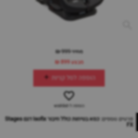
מחיר 999 ₪
מבצע
899 ₪
הוספה לסל קניות
הוספה ל-wishlist
פרטים נוספים:
כסא בטיחות כולל חיבור Isofix דגם Stages
FX