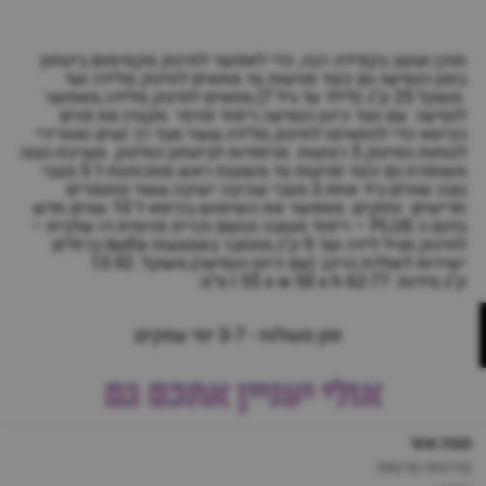
תוכן ועוצב בקפידה רבה, כדי לאפשר לתינוק מקסימום ביטחון
בזמן הנסיעה גם כנגד פגיעות צד.מתאים לתינוק מלידה ועד
משקל 25 ק"ג (לילד עד גיל 7).מתאים לתינוק מלידה.מאפשר
לנסיעה עם ונגד כיוון הנסיעה.ריפוד פנימי מקטין את פנים
הכיסא כדי להתאימו לתינוק מלידה.עשוי מבד רך נעים ואוורירי
לנוחות התינוק.5 רצועות מרופדות לביטחון התינוק. מערכת הגנה
משופרת גם כנגד פגיעות צד.משענת ראש מתכווננת ל 5 מצבי
גובה שונים ביד אחת.3 מצבי שכיבה ישיבה.עשוי מחומרים
חדישים וחזקים. מאפשר את השימוש בכיסא ל 10 שנים.חדש
בדגם ה PLUS – ריפוד מעובה ונושם וכרית פנימית דו שלבית –
לתינוק מגיל לידה ועד 9 ק"ג.מתחבר באמצעות Isofix ברזלים
ישירות לשלדת הרכב (עם כיוון הנסיעה).משקל: 13.92
ק"ג.מידות: l 55 x w 50 x h 62-77 ס"מ.
זמן משלוח - 3-7 ימי עסקים
אולי יעניין אתכם גם
מפת אתר
מדיניות פרטיות