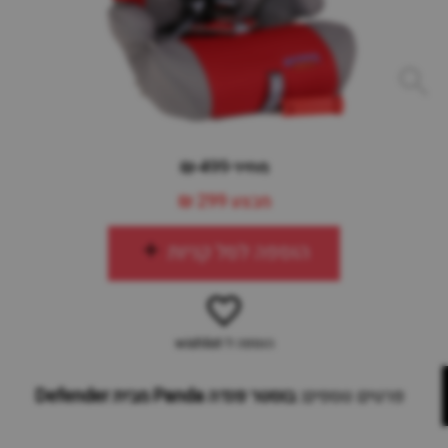
מחיר 499 ₪
מבצע
299 ₪
הוספה לסל קניות
הוספה ל-wishlist
פרטים נוספים:
בוסטר פנדה Panda מבית Defender