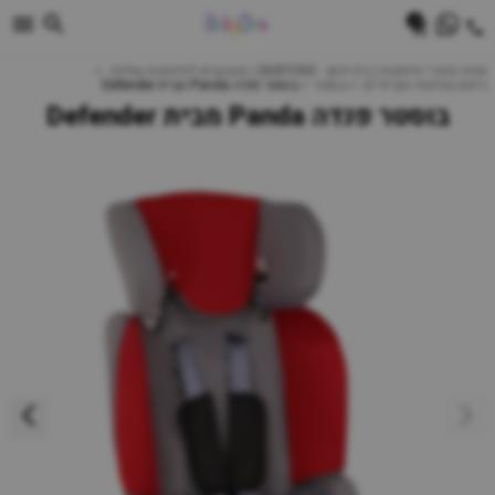
0
חנות מוצרי תינוקות | ביביוואן - BABYONE | צעצועים לתינוקות עגלות
כיסא בטיחות ואביזרים
בוסטר
בוסטר פנדה Panda מבית Defender
בוסטר פנדה Panda מבית Defender