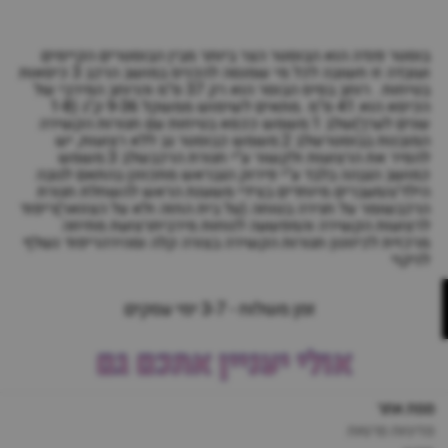
בוסטר פנדה הוא הבוסטר הצר ביותר מבין הבוסטרים הקיימים
ועובדה זו חשובה לכל מי שמנסה להכניס במושב הרכב 3 כיסאות
בטיחות . רוחב בסיס הבוסר הוא רק 37 ס"מ והרוחב המירבי של
הכיסא הוא 41 ס"מ .מתאים לשימוש ממשקל 9-36 ק"ג (1-8
שנים לערך)שלב 1:משמש ככסא בטיחות עם חגורות הקשירה
המובנות בבוסטרשלב 2:משמש כבוסטר גב ללא רצועות, יש
להסיר את הרצועות ולקשור ע"י חגורת הרכבשלב 3:משמש
כמושב הגבהה בלבד ע"י פירוק הגבראש מתכוונן בהתאם לגובה
הילד/המעברים מיוחדים בצידי משענת הראש להשחלת חגורת
הרכבשומר על חגירה בטוחה (על בית החזה ולא על הצוואר)ריפוד
לרצועות הקשירה והמפשעה לנוחות מירביתרצועת מתיחה
מרכזית לכיוונון חגורות הקשירה בצורה קלה ומהירהריפוד נשלף
לניקוי
זמן משלוח - 3-7 ימי עסקים
אולי יעניין אתכם גם
מפת אתר
מדיניות פרטיות