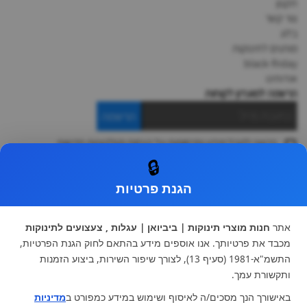
תקנון
צור קשר
בלוג
מותגים לתינוקות
black-friday
אודותינו
הרשמה למועדון לקוחות
הרשמה
ברצוני לקבל מידע ופרסומות על הנחות וקולקציות חדשות
ואני מסכימה ל
תקנון
🔒
* ניתן להחליף מוצר או להחזיר עד 14 ימי עסקים.
הגנת פרטיות
קטגוריות ראשיות
עגלות וטיולונים
כיסא בטיחות ואביזרים
אתר
חנות מוצרי תינוקות | ביביואן | עגלות , צעצועים לתינוקות
ריהוט לתינוקות
מצעים למיטת תינוק וטקסטיל
מכבד את פרטיותך. אנו אוספים מידע בהתאם לחוק הגנת הפרטיות,
צעצועי ילדים
על גלגלים
התשמ"א-1981 (סעיף 13), לצורך שיפור השירות, ביצוע הזמנות
הנקה והאכלה
כסאות אוכל
ותקשורת עמך.
בגדי תינוקות
מנשא לתינוק
באישורך הנך מסכים/ה לאיסוף ושימוש במידע כמפורט ב
מדיניות
מוצרי אמבטיה