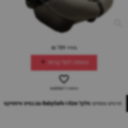
מחיר 789 ₪
הוספה לסל קניות
הוספה ל-wishlist
פרטים נוספים:
סלקל BabySafe i-Size עם בסיס איזופיקס