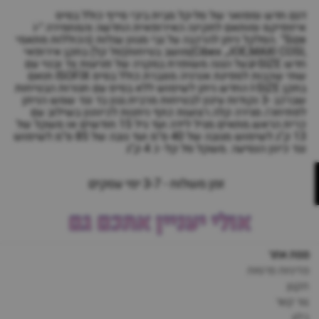
דגם חדש ומפואר של סל-קל מבית ביבי סייף כולל בסיס
איזופיקס ומותאם לתקינה האירופאית החדשה והמחמירה "i-
Size" .הסלקל ניתן להרכבה על גבי מגוון עגלות (הכוללות מתאמי
,Cibex ,JOE,MAXI COSI)מושב בטיחות(סל קל) בתקן אירופאי
חדש I-SIZEבעל הגנה משופרת במקרה של פגיעות צד ובנוי עם
שתי שכבות לספיגת אנרגיה מוגברת.כולל בסיס ISOFIX תואם
בתקן I-SIZE החדש.ניתן לשימוש ללא בסיס עם חגורות הבטיחות
שברכב -3 נקודות עיגון לבטיחות מרבית.גגון בד נגד שמש הניתן
לפתיחה/ סגירה קלה.רצועות כתף ניתנות לכיוונון בשילוב עם
כרית הראש.מתאים מגיל לידה ועד גיל 15 חודשים או משקל של
13 ק"ג.לשימוש מגובה של 40 ס"מ ועד גובה של 85 ס"מ.לשימוש
נגד כיוון הנסיעה .משקל סל קל- כ 4 ק"ג
זמן משלוח - 3-7 ימי עסקים
אולי יעניין אתכם גם
מפת אתר
מדיניות פרטיות
תקנון
צור קשר
בלוג