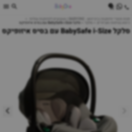
0
חנות מוצרי תינוקות | ביביוואן - BABYONE | צעצועים לתינוקות עגלות
כיסא בטיחות ואביזרים
סלקל
סלקל BabySafe i-Size עם בסיס איזופיקס
סלקל BabySafe i-Size עם בסיס איזופיקס