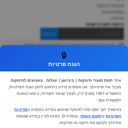
מותגים לתינוקות
black-friday
אודותינו
הרשמה למועדון לקוחות
הרשמה
ברצוני לקבל מידע ופרסומות על הנחות וקולקציות חדשות
ואני מסכימה ל
תקנון
🔒
* ניתן להחליף מוצר או להחזיר עד 14 ימי עסקים.
הגנת פרטיות
קטגוריות ראשיות
עגלות וטיולונים
כיסא בטיחות ואביזרים
אתר
חנות מוצרי תינוקות | ביביואן | עגלות , צעצועים לתינוקות
ריהוט לתינוקות
מצעים למיטת תינוק וטקסטיל
מכבד את פרטיותך. אנו אוספים מידע בהתאם לחוק הגנת הפרטיות,
צעצועי ילדים
על גלגלים
התשמ"א-1981 (סעיף 13), לצורך שיפור השירות, ביצוע הזמנות
הנקה והאכלה
כסאות אוכל
ותקשורת עמך.
בגדי תינוקות
מנשא לתינוק
באישורך הנך מסכים/ה לאיסוף ושימוש במידע כמפורט ב
מדיניות
מוצרי אמבטיה
הפרטיות
וב
תקנון האתר
. עומדת לך הזכות לעיין במידע שנאסף
מוזמנים לבקר אותנו:
אודותיך ולבקש את תיקונו או מחיקתו.