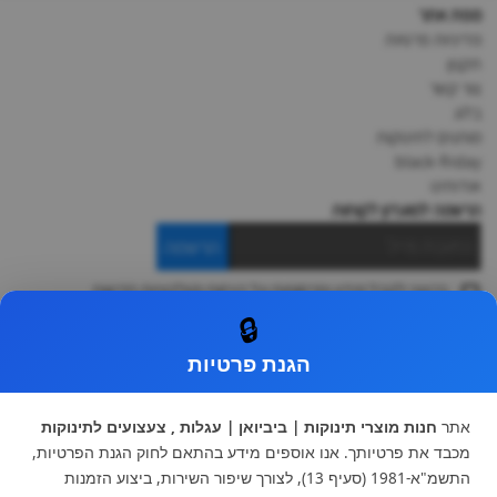
מפת אתר
מדיניות פרטיות
תקנון
צור קשר
בלוג
מותגים לתינוקות
black-friday
אודותינו
הרשמה למועדון לקוחות
הרשמה
ברצוני לקבל מידע ופרסומות על הנחות וקולקציות חדשות
ואני מסכימה ל
תקנון
🔒
* ניתן להחליף מוצר או להחזיר עד 14 ימי עסקים.
הגנת פרטיות
קטגוריות ראשיות
עגלות וטיולונים
כיסא בטיחות ואביזרים
אתר
חנות מוצרי תינוקות | ביביואן | עגלות , צעצועים לתינוקות
ריהוט לתינוקות
מצעים למיטת תינוק וטקסטיל
מכבד את פרטיותך. אנו אוספים מידע בהתאם לחוק הגנת הפרטיות,
צעצועי ילדים
על גלגלים
התשמ"א-1981 (סעיף 13), לצורך שיפור השירות, ביצוע הזמנות
הנקה והאכלה
כסאות אוכל