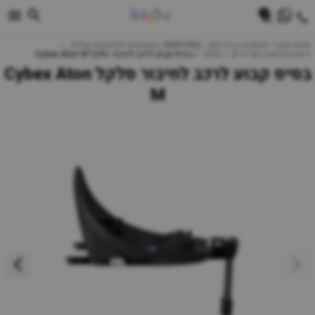
0
חנות מוצרי תינוקות | ביביוואן - BABYONE | צעצועים לתינוקות עגלות
כיסא בטיחות ואביזרים
סלקל
בסיס קבוע לרכב לחיבור סלקל Cybex Aton M
בסיס קבוע לרכב לחיבור סלקל Cybex Aton
M