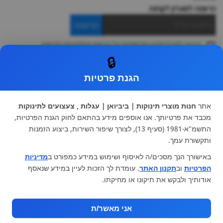
הרשמה למועדון לקוחות
הרשמה
ברצוני לקבל מידע ופרסומות על הנחות וקולקציות חדשות
ואני מסכימה ל
תקנון
🔒
* ניתן להחליף מוצר או להחזיר עד 14 ימי עסקים.
הגנת פרטיות
קטגוריות ראשיות
עגלות וטיולונים
כיסא בטיחות ואביזרים
אתר
חנות מוצרי תינוקות | ביביואן | עגלות , צעצועים לתינוקות
ריהוט לתינוקות
מצעים למיטת תינוק וטקסטיל
מכבד את פרטיותך. אנו אוספים מידע בהתאם לחוק הגנת הפרטיות,
צעצועי ילדים
על גלגלים
התשמ"א-1981 (סעיף 13), לצורך שיפור השירות, ביצוע הזמנות
הנקה והאכלה
כסאות אוכל
ותקשורת עמך.
בגדי תינוקות
מנשא לתינוק
באישורך הנך מסכים/ה לאיסוף ושימוש במידע כמפורט ב
מדיניות
מוצרי אמבטיה
הפרטיות
וב
תקנון האתר
. עומדת לך הזכות לעיין במידע שנאסף
מוזמנים לבקר אותנו:
אודותיך ולבקש את תיקונו או מחיקתו.
אני מאשר/ת