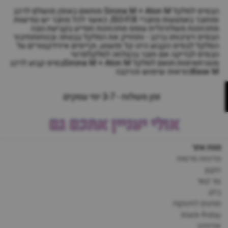
הבסיס לסלקל Sirona M + Aton M מותאם באופן מושלם לרכב
ומחובר באמצעות מחברי ISO-FIX, כאשר לכל מחבר יש גמישות
מתכווננת משלורגלית עומס מתכווננת תסייע בקביעת גובה
הבסיס ויציבותו ברכב - ותחזיק את הסלקל בבטחה ובנוחותחיבור
הסלקל לבסיס הקבוע הינו קל ופשוט, וקיימים אינידקטורים על
הבסיס לבדיקה אם חובר בהצלחה לסלקלפרטי
מוצרתאימות:תואם לסלקל Sirona M + Aton Mבסיס קבוע לרכב
Base Mהוראות שימוש והרכבה
זמן משלוח - 3-7 ימי עסקים
אולי יעניין אתכם גם
מפת אתר
מדיניות פרטיות
תקנון
צור קשר
בלוג
מותגים לתינוקות
black-friday
אודותינו