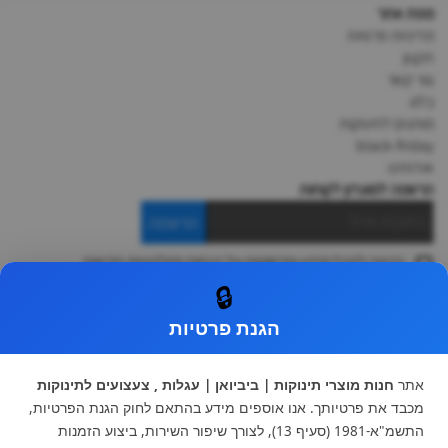
מפת אתר
מדיניות פרטיות
תקנון
צור קשר
בלוג
מותגים לתינוקות
black-friday
אודותינו
הרשמה למועדון לקוחות
הרשמה
ברצוני לקבל מידע ופרסומות על הנחות וקולקציות חדשות
ואני מסכימה ל
תקנון
🔒
* ניתן להחליף מוצר או להחזיר עד 14 ימי עסקים.
הגנת פרטיות
קטגוריות ראשיות
עגלות וטיולונים
כיסא בטיחות ואביזרים
אתר
חנות מוצרי תינוקות | ביביואן | עגלות , צעצועים לתינוקות
ריהוט לתינוקות
מצעים למיטת תינוק וטקסטיל
מכבד את פרטיותך. אנו אוספים מידע בהתאם לחוק הגנת הפרטיות,
צעצועי ילדים
על גלגלים
התשמ"א-1981 (סעיף 13), לצורך שיפור השירות, ביצוע הזמנות
הנקה והאכלה
כסאות אוכל