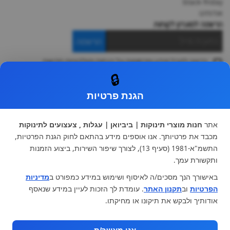
black-friday
אודותינו
הרשמה למועדון לקוחות
הרשמה
ברצוני לקבל מידע ופרסומות על הנחות וקולקציות חדשות
ואני מסכימה ל
תקנון
🔒
* ניתן להחליף מוצר או להחזיר עד 14 ימי עסקים.
הגנת פרטיות
קטגוריות ראשיות
עגלות וטיולונים
כיסא בטיחות ואביזרים
אתר
חנות מוצרי תינוקות | ביביואן | עגלות , צעצועים לתינוקות
ריהוט לתינוקות
מצעים למיטת תינוק וטקסטיל
מכבד את פרטיותך. אנו אוספים מידע בהתאם לחוק הגנת הפרטיות,
צעצועי ילדים
על גלגלים
התשמ"א-1981 (סעיף 13), לצורך שיפור השירות, ביצוע הזמנות
הנקה והאכלה
כסאות אוכל
ותקשורת עמך.
בגדי תינוקות
מנשא לתינוק
באישורך הנך מסכים/ה לאיסוף ושימוש במידע כמפורט ב
מדיניות
מוצרי אמבטיה
הפרטיות
וב
תקנון האתר
. עומדת לך הזכות לעיין במידע שנאסף
מוזמנים לבקר אותנו:
אודותיך ולבקש את תיקונו או מחיקתו.