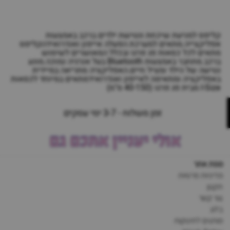
קליפס למניעת שיכחת ונטישת ילדים ברכב באמצעות
אפליקצייה.מתאים למערכת הפעלה אייפון ואנדרואידהקליפס
מתאים לכל כסאות פג פרגו ובכלל המאושרים לשימוש
ברכב.מתחבר באמצעות Bluetooth בעל אנרגיה נמוכה.מונע
נטישה של הילד ומציל חיים.האפליקציה מתריאה במיידית
באפליקציה ומתאימה לאייפון ואנדרואידמתאים במיוחד לכסאות
I-Size מבית פג פרגו (40-150 ס"מ)
זמן משלוח - 3-7 ימי עסקים
אולי יעניין אתכם גם
מפת אתר
מדיניות פרטיות
תקנון
צור קשר
בלוג
מותגים לתינוקות