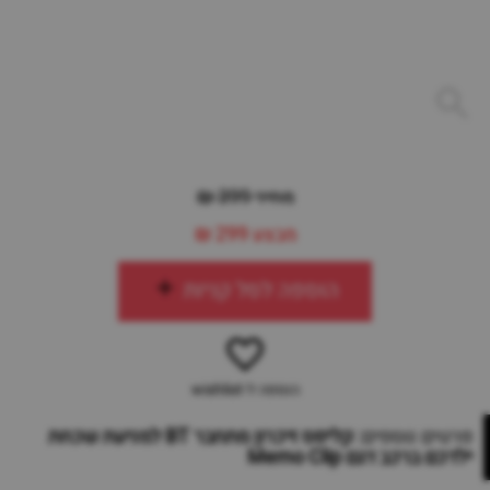
מחיר 399 ₪
מבצע
299 ₪
הוספה לסל קניות
הוספה ל-wishlist
פרטים נוספים:
קליפס זיכרון מתחבר BT למניעת שכחת
ילדכם ברכב דגם Memo Clip