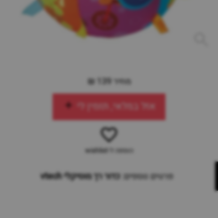
מחיר 139 ₪
אזל במלאי, תזמין לי
הוספה ל-wishlist
פרטים נוספים:
כדור רך מוסיקלי vtech