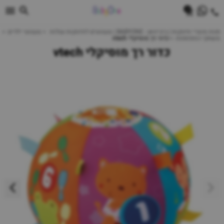
0
חנות מוצרי תינוקות | ביביוואן - BABYONE | צעצועים לתינוקות עגלות
צעצועי ילדים
משחקי התפתחות
כדור רך מוסיקלי vtech
כדור רך מוסיקלי vtech