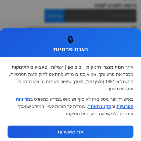
הרשמה למועדון לקוחות
הרשמה
ברצוני לקבל מידע ופרסומות על הנחות וקולקציות חדשות
ואני מסכימה ל
תקנון
🔒
* ניתן להחליף מוצר או להחזיר עד 14 ימי עסקים.
הגנת פרטיות
קטגוריות ראשיות
עגלות וטיולונים
כיסא בטיחות ואביזרים
אתר
חנות מוצרי תינוקות | ביביואן | עגלות , צעצועים לתינוקות
ריהוט לתינוקות
מצעים למיטת תינוק וטקסטיל
מכבד את פרטיותך. אנו אוספים מידע בהתאם לחוק הגנת הפרטיות,
צעצועי ילדים
על גלגלים
התשמ"א-1981 (סעיף 13), לצורך שיפור השירות, ביצוע הזמנות
הנקה והאכלה
כסאות אוכל
ותקשורת עמך.
בגדי תינוקות
מנשא לתינוק
באישורך הנך מסכים/ה לאיסוף ושימוש במידע כמפורט ב
מדיניות
מוצרי אמבטיה
הפרטיות
וב
תקנון האתר
. עומדת לך הזכות לעיין במידע שנאסף
מוזמנים לבקר אותנו:
אודותיך ולבקש את תיקונו או מחיקתו.
אני מאשר/ת