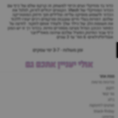
כדור בד מוזיקלי נעים וכיפי למשחק זה קרקס שלם של כיף עם
הכדור המוזיקלי של Vtech. הקטנים יכולים לזרוק, לגלגל את
הכדור ולשמוע מוסיקה עליזה וצלילים תוך חיזוק המוטוריקה
שלהם. דמויות בעלי חיים שובבות ומרקמים רכים יעזרו ללכוד
את תשומת הלב של הילד שלך ולעודד אותם לחקור. לחיצה על
כפתור הכוכב הגדול מציגה מספרים וחיות. בכדור רך זו יש המון
כיף עבור התינוק הפעיל שלכם שיהנה מאוד*דובר
אנגלית*גילאים- 6 חוד' עד 3 שנים
זמן משלוח - 3-7 ימי עסקים
אולי יעניין אתכם גם
מפת אתר
מדיניות פרטיות
תקנון
צור קשר
בלוג
מותגים לתינוקות
black-friday
אודותינו