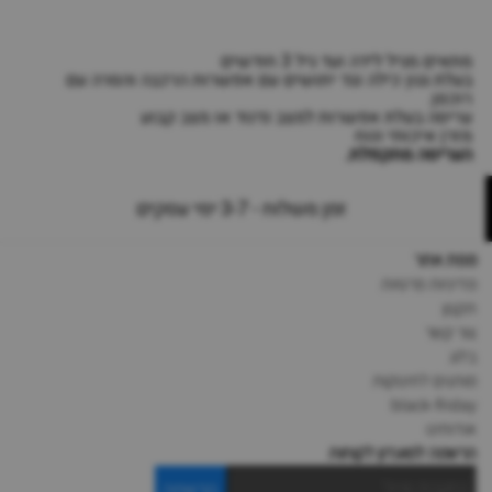
מתאים מגיל לידה ועד גיל 3 חודשים
בעלת גגון כילה נגד יתושים עם אפשרות הרכבה והסרה עם
רוכסן.
עריסה בעלת אפשרות למצב נדנוד או מצב קבוע
מזרן איכותי ונוח
העריסה מתקפלת.
זמן משלוח - 3-7 ימי עסקים
מפת אתר
מדיניות פרטיות
תקנון
צור קשר
בלוג
מותגים לתינוקות
black-friday
אודותינו
הרשמה למועדון לקוחות
הרשמה