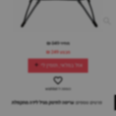
מחיר 349 ₪
מבצע
249 ₪
אזל במלאי, תזמין לי
הוספה ל-wishlist
פרטים נוספים:
עריסה לתינוק מגיל לידה מתקפלת