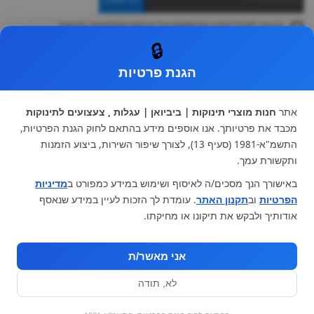
ברצוני לקבל מידע ופרסומות על הנחות וקולקציות חדשות
ואני מסכימה ל
תקנון
🔒
* ניתן להחליף מוצר או להחזיר עד 14 ימי עסקים.
הגנת פרטיות
קטגוריות ראשיות
עגלות וטיולונים
כיסא בטיחות ואביזרים
אתר
חנות מוצרי תינוקות | ביביואן | עגלות , צעצועים לתינוקות
ריהוט לתינוקות
מצעים למיטת תינוק וטקסטיל
מכבד את פרטיותך. אנו אוספים מידע בהתאם לחוק הגנת הפרטיות,
צעצועי ילדים
על גלגלים
התשמ"א-1981 (סעיף 13), לצורך שיפור השירות, ביצוע הזמנות
הנקה והאכלה
כסאות אוכל
ותקשורת עמך.
בגדי תינוקות
מנשא לתינוק
באישורך הנך מסכים/ה לאיסוף ושימוש במידע כמפורט ב
מדיניות
מוצרי אמבטיה
הפרטיות
וב
תקנון האתר
. עומדת לך הזכות לעיין במידע שנאסף
מוזמנים לבקר אותנו:
אודותיך ולבקש את תיקונו או מחיקתו.
אני מאשר/ת
לא, תודה