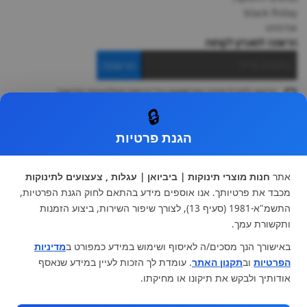
black-friday
אודותינו
הרשמה למועדון לקוחות
הרשמה
ברצוני לקבל מידע ופרסומות על הנחות וקולקציות חדשות
ואני מסכימה ל
תקנון
🔒
* ניתן להחליף מוצר או להחזיר עד 14 ימי עסקים.
הגנת פרטיות
קטגוריות ראשיות
עגלות וטיולונים
כיסא בטיחות ואביזרים
אתר
חנות מוצרי תינוקות | ביביואן | עגלות , צעצועים לתינוקות
ריהוט לתינוקות
מצעים למיטת תינוק וטקסטיל
מכבד את פרטיותך. אנו אוספים מידע בהתאם לחוק הגנת הפרטיות,
צעצועי ילדים
על גלגלים
התשמ"א-1981 (סעיף 13), לצורך שיפור השירות, ביצוע הזמנות
הנקה והאכלה
כסאות אוכל
ותקשורת עמך.
בגדי תינוקות
מנשא לתינוק
באישורך הנך מסכים/ה לאיסוף ושימוש במידע כמפורט ב
מדיניות
מוצרי אמבטיה
הפרטיות
וב
תקנון האתר
. עומדת לך הזכות לעיין במידע שנאסף
מוזמנים לבקר אותנו:
אודותיך ולבקש את תיקונו או מחיקתו.