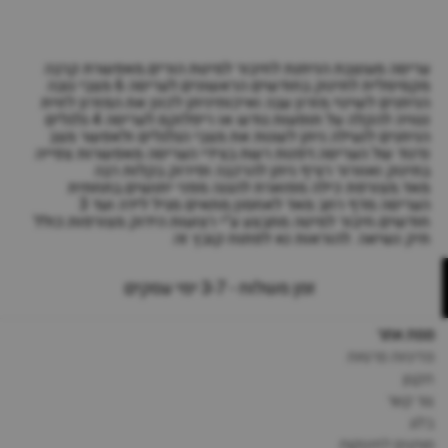
עריסה מעוצבת הניתנת לחיבור למיטת הורים.מאפשרת קרבה
מקסימלית לתינוק בחודשים הראשונים.לעריסה 6 מצבי גובה
הניתנים לשינוי.מזרון עבה ואיכותיניתן לכוון את המזרון לזוית
נטויה להקלה על תופעות גודש או ריפלוקס.לעריסה 4 גלגלים
הניתנים לנעילה.ניתן לשנות את מצבי הגלגלים ולאפשר מצב
נדנוד של העריסה.דפנות רשת בצידי העריסה מאפשרות צפייה
בתינוק ואוורור רציף.ניתן להרכבה ופירוק בקלות רבה
מאד.מצורפת כילה מפוארת להגנה מפני יתושים.בתחתית
העריסה מדף רחב מאד לאחסון.מתאים מגיל לידה ועד 3
חודשים.חיבור למיטה מתבצע ע"י רצועות הידוק מצורפות.כולל
תיק נשיאה .להוראות נא לפתוח קובץ זה
זמן משלוח - 3-7 ימי עסקים
מפת אתר
מדיניות פרטיות
תקנון
צור קשר
בלוג
מותגים לתינוקות