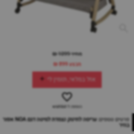
מחיר 1099 ₪
מבצע
899 ₪
אזל במלאי, תזמין לי
הוספה ל-wishlist
פרטים נוספים:
עריסה לתינוק נצמדת למיטה דגם NOA אפור
בהיר