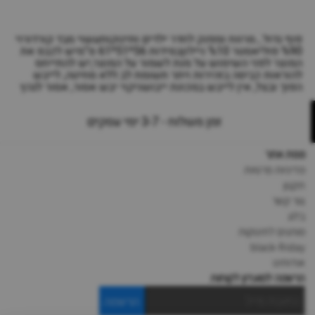
פוף גדול , מרווח ומפנק לחדר ילדים ותינוקותעשוי מבד קורדורוי
%90 פוליאסטר %10 ניילוןבמידות 56*51*61 ס”מיש לכבס את
המוצר לפני השימוש על מנת לשמור על המוצר,יש להתייחס
להוראות כביסה בזהירות ויתר תשומת לב.ללא סחיטה, לייבש
הפוך ובצל, אין לייבש במכונת ייבושניקוי יבש אסור, אסור לגהץ
זמן משלוח - 3-7 ימי עסקים
מפת אתר
מדיניות פרטיות
תקנון
צור קשר
בלוג
מותגים לתינוקות
black-friday
אודותינו
הרשמה למועדון לקוחות
הרשמה