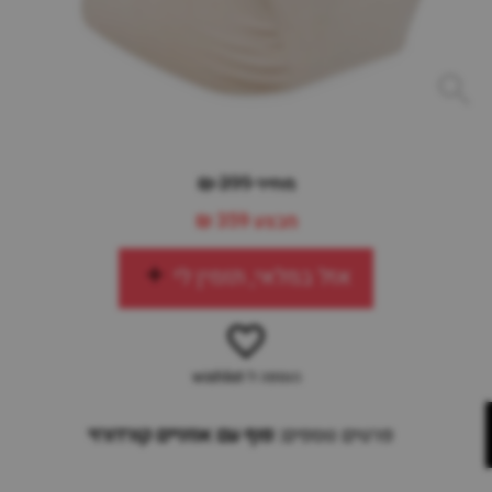
מחיר 399 ₪
מבצע
359 ₪
אזל במלאי, תזמין לי
הוספה ל-wishlist
פרטים נוספים:
פוף עם אוזניים קורדורוי