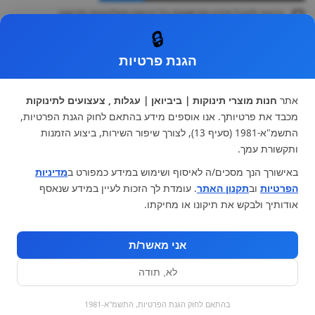
ברצוני לקבל מידע ופרסומות על הנחות וקולקציות חדשות
ואני מסכימה ל
תקנון
🔒
* ניתן להחליף מוצר או להחזיר עד 14 ימי עסקים.
הגנת פרטיות
קטגוריות ראשיות
עגלות וטיולונים
כיסא בטיחות ואביזרים
אתר
חנות מוצרי תינוקות | ביביואן | עגלות , צעצועים לתינוקות
ריהוט לתינוקות
מצעים למיטת תינוק וטקסטיל
מכבד את פרטיותך. אנו אוספים מידע בהתאם לחוק הגנת הפרטיות,
צעצועי ילדים
על גלגלים
התשמ"א-1981 (סעיף 13), לצורך שיפור השירות, ביצוע הזמנות
הנקה והאכלה
כסאות אוכל
ותקשורת עמך.
בגדי תינוקות
מנשא לתינוק
באישורך הנך מסכים/ה לאיסוף ושימוש במידע כמפורט ב
מדיניות
מוצרי אמבטיה
הפרטיות
וב
תקנון האתר
. עומדת לך הזכות לעיין במידע שנאסף
מוזמנים לבקר אותנו:
אודותיך ולבקש את תיקונו או מחיקתו.
אני מאשר/ת
לא, תודה
בהתאם לחוק הגנת הפרטיות, התשמ"א-1981