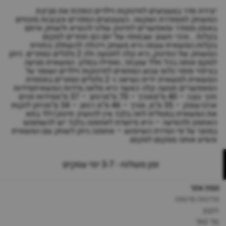
יצירת סדר בצעצועים לתינוקות וילדים הופכת את סביבת
המשחק למסודרת ושקטה. הצעצועים הספרים והבובות מונחים
באופן מסודר ומאפשרים לתינוק שלנו להוציא ולשחק איתם
בקלות …והכי חשוב שבסופו של יום הם חוזרים למקום
בקלות.המשאית עצמה היא משחק ויכולה להשתלב בחווית
המשחק של התינוק, היא קלה לתנועה ולה 2 גלגלים נסתרים. ניתן
למקם אותה בכל חלל שנבחר, ואפילו בסלון. המשאית מגיעה
בציפוי סופר גלוס צבוע המתאים לתינוקות וילדים ושומר על
המשאית.למשאית ידית נשיאה ו- 2 גלגלים נסתרים בתחתית
המאפשרים תנועה קלה כאשר היא מלאה.מידות המשאיתמידות
חוץ: גובה – 40 ס"מאורך – 70 ס"מרוחב – 37 ס"ממידות פנים
ארגז:עומק – 35 ס"מ, אורך – 46 ס"מ רוחב – 34 ס"מניתן לנקות
את המשאית במטלית לחה בלבד.אין להושיב תינוק/ילד בתא
האחסון ולהסיעה – היא מיועדת לאחסנה בלבד.יש להשתמש
במוצר על פי הגדרת השימוש – אחסנה.ניתן לשחק עם המשאית
והסיע אותה ממקום למקום.
זמן משלוח - 3-7 ימי עסקים
מפת אתר
מדיניות פרטיות
תקנון
צור קשר