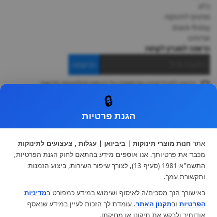
בלוג
מותגים לתינוקות
black-friday
אודותינו
הרשמה למועדון לקוחות
הרשמה
ברצוני לקבל מידע ופרסומות על הנחות וקולקציות חדשות
ואני מסכימה ל
תקנון
🔒
* ניתן להחליף מוצר או להחזיר עד 14 ימי עסקים.
הגנת פרטיות
קטגוריות ראשיות
עגלות וטיולונים
כיסא בטיחות ואביזרים
אתר
חנות מוצרי תינוקות | ביביואן | עגלות , צעצועים לתינוקות
ריהוט לתינוקות
מצעים למיטת תינוק וטקסטיל
מכבד את פרטיותך. אנו אוספים מידע בהתאם לחוק הגנת הפרטיות,
צעצועי ילדים
על גלגלים
התשמ"א-1981 (סעיף 13), לצורך שיפור השירות, ביצוע הזמנות
הנקה והאכלה
כסאות אוכל
ותקשורת עמך.
בגדי תינוקות
מנשא לתינוק
באישורך הנך מסכים/ה לאיסוף ושימוש במידע כמפורט ב
מדיניות
מוצרי אמבטיה
הפרטיות
וב
תקנון האתר
. עומדת לך הזכות לעיין במידע שנאסף
מוזמנים לבקר אותנו:
אודותיך ולבקש את תיקונו או מחיקתו.