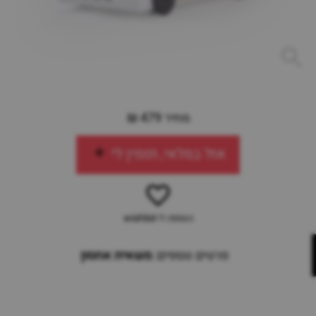
מחיר 479 ₪
אזל במלאי, תזמין לי
הוספה ל-wishlist
פרטים נוספים:
משאית אחסון