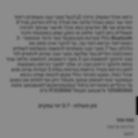
כיסא אוכל המשלב נדנדה 2ב1בעל מצבי גובה משתנים.ריפוד
דמוי עור.כסא האוכל מלווה את תהליך גדילת התינוק מגיל 0
חודשים ועד 36 חודשים.כסא אוכל חדשני שהופך לנדנדה
חשמלית.ניתן לחבר טלפון או התקן שמע באמצעות חיבור
Bluetooth.כולל מנגינות מובנותבעל מצד נדנוד אוטומטי - 3
רמותריפוד הכיסא דמוי עור, קל לניקוי ואינו סופג את
הלכלוך.בעל 7 מצבי גובה משתנים להתאמה מושלמת לשולחן
האורךמנח רגליים בעל שלושה מצבי גובה שניתן להתאים לפי
גובה תינוקך.למשענת הגב 3 מצבי הישענות, להתאמה מלאה עבור
נוחות תינוקך.כיוונון גובה רב שלבי למצבי הכיסא באמצעות
לחצן.הכיסא מצויד ברתמת בטיחות בעלת 5 נקודות עגינה.מגש
אוכל כפול, המגש הפנימי כולל מקום להנחת שתיה.הכסא
קומפקטי ונוח לאחסון ובמצב מקופל ניתן אף לתלות את המגש
על הרגליים האחוריות.קיפול קומקפטימקום למגשבמצב פתוח
105X83X60 ס"מבמצב מקופל 91X28X60 ס"מ
זמן משלוח - 3-7 ימי עסקים
מפת אתר
מדיניות פרטיות
תקנון