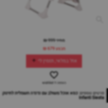
מחיר 999 ₪
מבצע
679 ₪
אזל במלאי, תזמין לי
הוספה ל-wishlist
פרטים נוספים:
כסא אוכל משולב עם נדנדה חשמלית לתינוק
Infanti Siesta