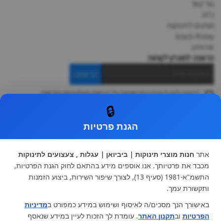
צור קשר
בלוג
מותגים לתינוקות
black-friday
אודותינו
הרשמה למועדון לקוחות
הרשמה
ברצוני לקבל מידע ופרסומות על הנחות וקולקציות חדשות
ואני מסכימה ל
תקנון
🔒
* ניתן להחליף מוצר או להחזיר עד 14 ימי עסקים.
הגנת פרטיות
קטגוריות ראשיות
עגלות וטיולונים
כיסא בטיחות ואביזרים
אתר
חנות מוצרי תינוקות | ביביואן | עגלות , צעצועים לתינוקות
ריהוט לתינוקות
מצעים למיטת תינוק וטקסטיל
מכבד את פרטיותך. אנו אוספים מידע בהתאם לחוק הגנת הפרטיות,
צעצועי ילדים
על גלגלים
התשמ"א-1981 (סעיף 13), לצורך שיפור השירות, ביצוע הזמנות
הנקה והאכלה
כסאות אוכל
ותקשורת עמך.
בגדי תינוקות
מנשא לתינוק
באישורך הנך מסכים/ה לאיסוף ושימוש במידע כמפורט ב
מדיניות
מוצרי אמבטיה
הפרטיות
וב
תקנון האתר
. עומדת לך הזכות לעיין במידע שנאסף
מוזמנים לבקר אותנו: