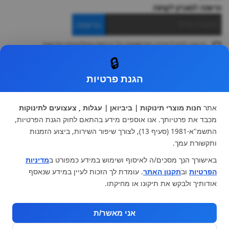
הרשמה למועדון לקוחות
הרשמה
ברצוני לקבל מידע ופרסומות על הנחות וקולקציות חדשות
ואני מסכימה ל
תקנון
🔒
* ניתן להחליף מוצר או להחזיר עד 14 ימי עסקים.
הגנת פרטיות
קטגוריות ראשיות
עגלות וטיולונים
כיסא בטיחות ואביזרים
אתר
חנות מוצרי תינוקות | ביביואן | עגלות , צעצועים לתינוקות
ריהוט לתינוקות
מצעים למיטת תינוק וטקסטיל
מכבד את פרטיותך. אנו אוספים מידע בהתאם לחוק הגנת הפרטיות,
צעצועי ילדים
על גלגלים
התשמ"א-1981 (סעיף 13), לצורך שיפור השירות, ביצוע הזמנות
הנקה והאכלה
כסאות אוכל
ותקשורת עמך.
בגדי תינוקות
מנשא לתינוק
באישורך הנך מסכים/ה לאיסוף ושימוש במידע כמפורט ב
מדיניות
מוצרי אמבטיה
הפרטיות
וב
תקנון האתר
. עומדת לך הזכות לעיין במידע שנאסף
מוזמנים לבקר אותנו:
אודותיך ולבקש את תיקונו או מחיקתו.
אני מאשר/ת