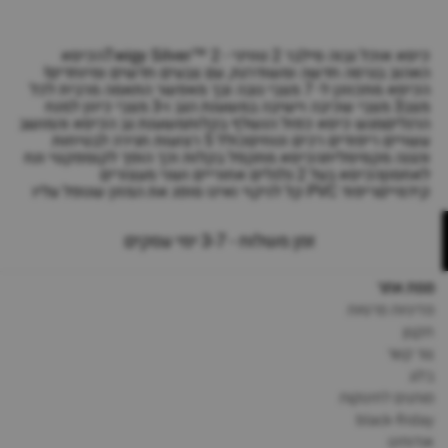
כיסא אוכל גבוה סילבר 2 טוויגי - 2 ™Twigy Silverהכיסא
האהוב בגרסה חדשה ומשודרגת, עם צבעים חדשים ומיוחדים!
הכיסא מתכוונן ל- 7 מצבי גובה ובך מאפשר התאמה מרבית לכל
מצב3 מצבי שכיבה וישיבה במשענת הגב ו-3 מצבי כיוון למנח
הרגליםמגש כיסא כפול הנשלף בקלותמשענת גב הכיסא והמושב
עשויים ריפודים רכים ונוחיםכולל 5 רצועות חגירה לבטיחות
והגנה מקסימליתהכיסא מתקפל בקלות וכך הופך לקומפקטי ונח
לאחסוןהכיסא בעל 2 גלגלים אחוריים ושני מעצורים
קידמייםריפוד PVC קל לניקוי ואינו סופג את המזון שנופל עליו
זמן משלוח - 3-7 ימי עסקים
מפת אתר
מדיניות פרטיות
תקנון
צור קשר
בלוג
מותגים לתינוקות
black-friday
אודותינו