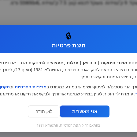
מ
קטגוריות ראשיות
🔒
הגנת פרטיות
עגלות וטיולונים
כיסא בטיחות ואביזרים
ריהוט לתינוקות
מצעים למיטת תינוק וטקסטיל
צעצועי ילדים
על גלגלים
נות מוצרי תינוקות | ביביואן | עגלות , צעצועים לתינוקות
מכבד את פרטיו
הנקה והאכלה
כסאות אוכל
אנו אוספים מידע בהתאם לחוק הגנת הפרטיות, התשמ"א
בגדי תינוקות
מנשא לתינוק
ת, ביצוע הזמנות ותקשורת עמך.
מוצרי אמבטיה
רך הנך מסכים/ה לאיסוף ושימוש במידע כמפורט ב
מדיניות הפרטיות
וב
תקנון
. עומדת לך הזכות לעיין במידע שנאסף אודותיך ולבקש את תיקונו או מחיקתו.
אני מאשר/ת
לא, תודה
בהתאם לחוק הגנת הפרטיות, התשמ"א-1981