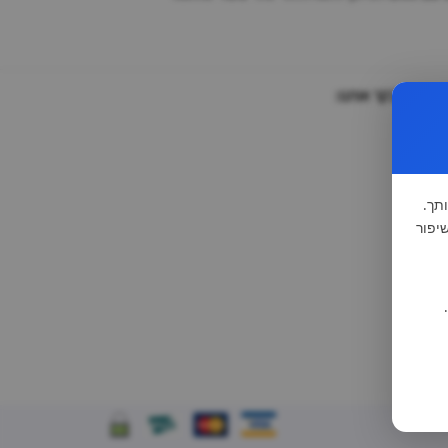
וזמנים לבקר אותנו:
תך.
-1981 (סעיף 13), לצורך שיפור