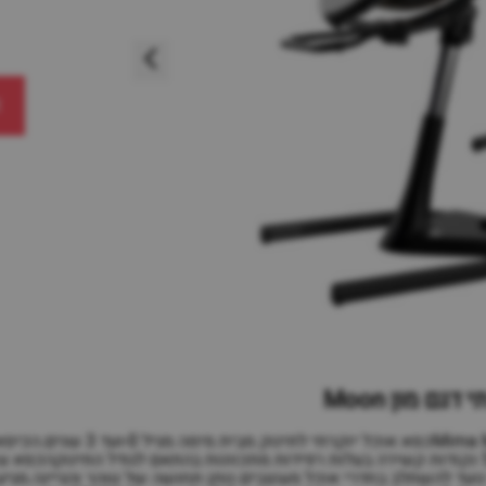
א
גם מון Moon
כסא אוכל יוקרתי דגם מון מבית מימ
כמו טרמפולינה)הכסא מגיע עם רתמה בעלת 5 נקודות קשירה בעלות רפידות מתכוונות בהתאם לגוד
 נועד להשתלב בחדרי אוכל מעוצבים.נותן תחושה של טוהר והגיינה.מגי