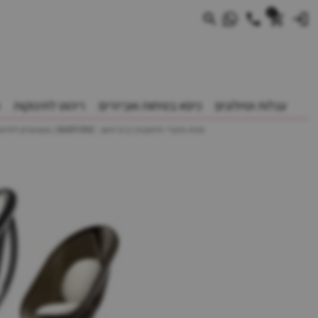
0
עגלות וטיולונים
כיסא בטיחות ואביזרים
ריהוט לתינוקות
חנות מוצרי תינוקות | ביביוואן - BABYONE | צעצועים לתינוקות עגלות