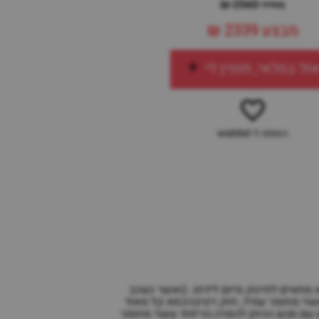
מחיר 2560 ₪
מבצע
2339 ₪
זל במלאי, תזמין לי
הוספה ל-wishlist
ה - Mima Moonכסא אוכל יוקרתי לתינוק מבית מימה מגיל 0-ועד 3 שנים.הכיסא מתאים לתינוק מיום לידתו. (ואשר נשכב
ל התינוקהכסא עשוי מחומר עמיד, חזק ויציבהכסא קל מאוד
ע עם מגש הניתן להסרה.הריפוד עשוי מחומר