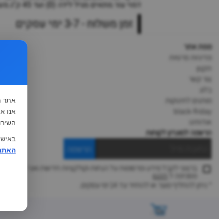
דמוי עור.מתאים מגיל לידה (0) ועד 45 ק"ג.משקל: 9 ק"גמידות משקל לכסא קטן: 7.5 ק"גמידת 55WX64L ס"מ.
זמן משלוח - 3-7 ימי עסקים
מפת אתר
מדיניות פרטיות
תקנון
צור קשר
בלוג
מותגים לתינוקות
אתר
ח
black-friday
אודותינו
השירו
הרשמה למועדון לקוחות
באישו
הרשמה
האתר
ברצוני לקבל מידע ופרסומות על הנחות וקולקציות חדשות ואני
מסכימה ל
תקנון
* ניתן להחליף מוצר או להחזיר עד 14 ימי עסקים.