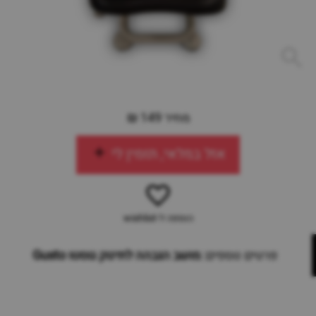
מחיר 149 ₪
אזל במלאי, תזמין לי
הוספה ל-wishlist
פרטים נוספים:
מושב הגבהה לתינוק גוסטו Gusto