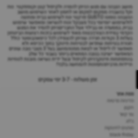
מושב הגבהה עם מגש הניתן להסרה ולקיפול קטן וקומפקטי. נוח
וקל בהעברה ממקום למקום או לחסון לאחר השימוש.מושב
ההגבהה גוסטו GUSTO פרקטי ונח לשימוש בבית ומחוצה
לולשימוש יומיומי בכל מצבקל ונוח לנשיאה ומאפשר שימוש
בבית, במסעדה או בבילוי אצל החבריםניתן להסיר את המגש
הקדמי במידת הצורךבטוח מאוד לשימוש בזכות רצועות הביטחון
בעלות 3 נקודות חגירה שניתן להצמידן לכל כיסאהבוסטר כולל
חגורת בטיחות שתדאג לבטיחות תינוקך בתוך הכיסא ולא
תאפשר לו ליפול או לצאת ממנוהמושב בעל 3 מצבי גובה שונים
המאפשר ישיבה בגובה המתאים ביותר בעבור כל שלב
בהתפתחות תינוקךניתן לקיפול ובעל ידית נשיאה מובנת לנוחיות
וניידות מרביתהתמונות להמחשה בלבד!
זמן משלוח - 3-7 ימי עסקים
מפת אתר
מדיניות פרטיות
תקנון
צור קשר
בלוג
מותגים לתינוקות
black-friday