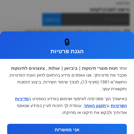
אודותינו
הרשמה למועדון לקוחות
הרשמה
ברצוני לקבל מידע ופרסומות על הנחות וקולקציות חדשות
ואני מסכימה ל
תקנון
🔒
* ניתן להחליף מוצר או להחזיר עד 14 ימי עסקים.
הגנת פרטיות
קטגוריות ראשיות
עגלות וטיולונים
כיסא בטיחות ואביזרים
אתר
חנות מוצרי תינוקות | ביביואן | עגלות , צעצועים לתינוקות
ריהוט לתינוקות
מצעים למיטת תינוק וטקסטיל
מכבד את פרטיותך. אנו אוספים מידע בהתאם לחוק הגנת הפרטיות,
צעצועי ילדים
על גלגלים
התשמ"א-1981 (סעיף 13), לצורך שיפור השירות, ביצוע הזמנות
הנקה והאכלה
כסאות אוכל
ותקשורת עמך.
בגדי תינוקות
מנשא לתינוק
באישורך הנך מסכים/ה לאיסוף ושימוש במידע כמפורט ב
מדיניות
מוצרי אמבטיה
הפרטיות
וב
תקנון האתר
. עומדת לך הזכות לעיין במידע שנאסף
מוזמנים לבקר אותנו:
אודותיך ולבקש את תיקונו או מחיקתו.
אני מאשר/ת