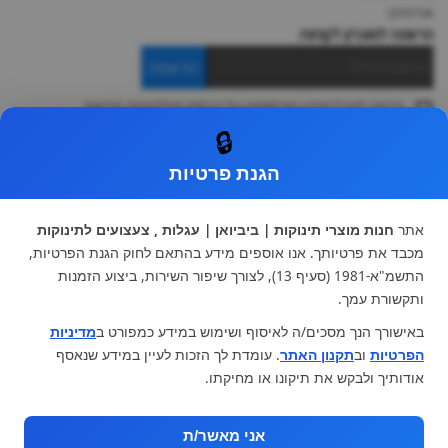
אודותינו
הרשמה למועדון לקוחות
הרשמה
ברצוני לקבל מידע ופרסומות על הנחות וקולקציות חדשות
ואני מסכימה ל
תקנון
🔒
* ניתן להחליף מוצר או להחזיר עד 14 ימי עסקים.
הגנת פרטיות
קטגוריות ראשיות
עגלות וטיולונים
כיסא בטיחות ואביזרים
אתר
חנות מוצרי תינוקות | ביביואן | עגלות , צעצועים לתינוקות
ריהוט לתינוקות
מצעים למיטת תינוק וטקסטיל
מכבד את פרטיותך. אנו אוספים מידע בהתאם לחוק הגנת הפרטיות,
צעצועי ילדים
על גלגלים
התשמ"א-1981 (סעיף 13), לצורך שיפור השירות, ביצוע הזמנות
הנקה והאכלה
כסאות אוכל
ותקשורת עמך.
בגדי תינוקות
מנשא לתינוק
באישורך הנך מסכים/ה לאיסוף ושימוש במידע כמפורט ב
מדיניות
מוצרי אמבטיה
הפרטיות
וב
תקנון האתר
. עומדת לך הזכות לעיין במידע שנאסף
מוזמנים לבקר אותנו:
אודותיך ולבקש את תיקונו או מחיקתו.
אני מאשר/ת