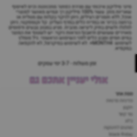
סינר סיליקון איכותי עם סגירת כפתור מתכווננת וכיס לאיסוף
שאריות מזון. עשוי 100% סיליקון רך וגמיש מאושר למוצרי
אוכל, ללא חומרים רעילים, ניתן לניקוי בקלות עם מטלית או
ברחצה בכיור או במדיח כלים במדף העליון. קל וקומפקטי, ניתן
לגלגלו ולשים בתיק ליציאה מהבית. מגיע במגוון צבעים ודפוסים
מאוירים שעושים תיאבון! הוראות ניקוי: יש לשטוף את המוצר
במים חמים וסבון כלים לפני השימוש הראשוני. גיל מומלץ
לשימוש: MONTH4+. לא לשימוש במיקרוגל, לא להקפאה
במקפיא.
זמן משלוח - 3-7 ימי עסקים
אולי יעניין אתכם גם
מפת אתר
מדיניות פרטיות
תקנון
צור קשר
בלוג
מותגים לתינוקות
black-friday