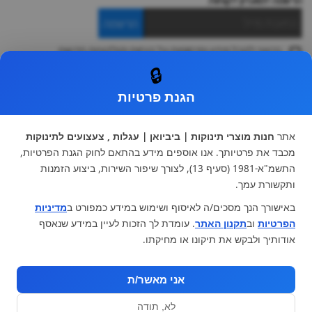
הרשמה למועדון לקוחות
הרשמה
ברצוני לקבל מידע ופרסומות על הנחות וקולקציות חדשות
ואני מסכימה ל
תקנון
🔒
* ניתן להחליף מוצר או להחזיר עד 14 ימי עסקים.
הגנת פרטיות
קטגוריות ראשיות
עגלות וטיולונים
כיסא בטיחות ואביזרים
אתר
חנות מוצרי תינוקות | ביביואן | עגלות , צעצועים לתינוקות
ריהוט לתינוקות
מצעים למיטת תינוק וטקסטיל
מכבד את פרטיותך. אנו אוספים מידע בהתאם לחוק הגנת הפרטיות,
צעצועי ילדים
על גלגלים
התשמ"א-1981 (סעיף 13), לצורך שיפור השירות, ביצוע הזמנות
הנקה והאכלה
כסאות אוכל
ותקשורת עמך.
בגדי תינוקות
מנשא לתינוק
באישורך הנך מסכים/ה לאיסוף ושימוש במידע כמפורט ב
מדיניות
מוצרי אמבטיה
הפרטיות
וב
תקנון האתר
. עומדת לך הזכות לעיין במידע שנאסף
מוזמנים לבקר אותנו:
אודותיך ולבקש את תיקונו או מחיקתו.
אני מאשר/ת
לא, תודה