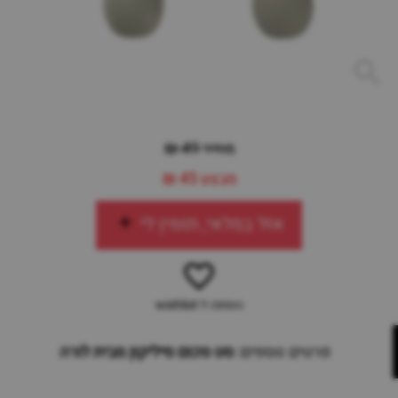
מחיר 49 ₪
מבצע
45 ₪
אזל במלאי, תזמין לי
הוספה ל-wishlist
פרטים נוספים:
סט סכום סיליקון מבית לורה