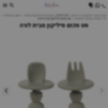
0
חנות מוצרי תינוקות | ביביוואן - BABYONE | צעצועים לתינוקות עגלות
הנקה והאכלה
כלי האכלה וסכום לפעוטות
סט סכום סיליקון מבית לורה
סט סכום סיליקון מבית לורה