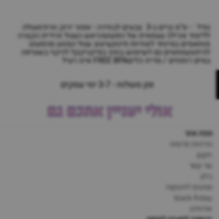
גודל : - ס"מ.קיים ב-3 צבעים לבחירה - אפור ירוק וורודמעולה
ללימוד אכילה עצמאית של הפעוטהראש העגול והידית הקצרה
מותאמים במיוחד לאחיזת תינוקעיצוב עגול המונע מהפעוט
להיפצעמתאים גם לשימוש בחוץ בפיקניקקל לניקוי בשטיפה
במים רותחים / מדיח כליםFREE BPA אינו רעיל
זמן משלוח - 3-7 ימי עסקים
אולי יעניין אתכם גם
מפת אתר
מדיניות פרטיות
תקנון
צור קשר
בלוג
מותגים לתינוקות
black-friday
אודותינו