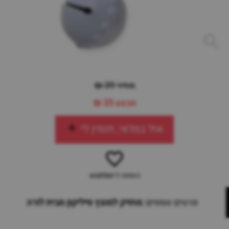
מחיר 39 ₪
מבצע
35 ₪
אזל במלאי, תזמין לי
הוספה ל-wishlist
פרטים נוספים:
מחזיק למוצץ סיליקון מבית לורה