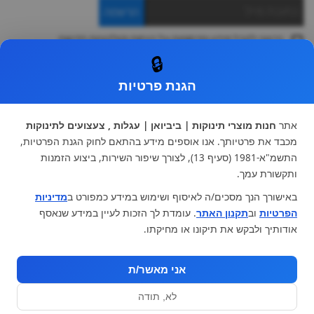
הרשמה
ברצוני לקבל מידע ופרסומות על הנחות וקולקציות חדשות
ואני מסכימה ל
תקנון
🔒
* ניתן להחליף מוצר או להחזיר עד 14 ימי עסקים.
הגנת פרטיות
קטגוריות ראשיות
עגלות וטיולונים
כיסא בטיחות ואביזרים
אתר
חנות מוצרי תינוקות | ביביואן | עגלות , צעצועים לתינוקות
ריהוט לתינוקות
מצעים למיטת תינוק וטקסטיל
מכבד את פרטיותך. אנו אוספים מידע בהתאם לחוק הגנת הפרטיות,
צעצועי ילדים
על גלגלים
התשמ"א-1981 (סעיף 13), לצורך שיפור השירות, ביצוע הזמנות
הנקה והאכלה
כסאות אוכל
ותקשורת עמך.
בגדי תינוקות
מנשא לתינוק
באישורך הנך מסכים/ה לאיסוף ושימוש במידע כמפורט ב
מדיניות
מוצרי אמבטיה
הפרטיות
וב
תקנון האתר
. עומדת לך הזכות לעיין במידע שנאסף
מוזמנים לבקר אותנו:
אודותיך ולבקש את תיקונו או מחיקתו.
אני מאשר/ת
לא, תודה