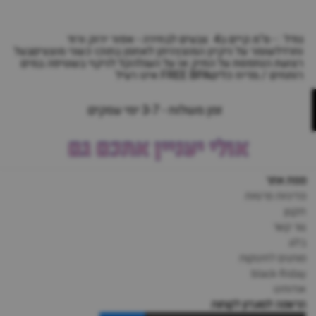
גודל : - ס"מ.קיים ב4 צבעים לבחירה - אפור ירוק ורוד
וחרדלשומר על ניקיון המוצץניתן לאחסן בתוכו כשני מוצציםבעל
רצועת הנתפסת על התיק או על העגלהקל לניקוי בשטיפה במים
רותחים / מדיח כליםFREE BPA אינו רעיל
זמן משלוח - 3-7 ימי עסקים
אולי יעניין אתכם גם
מפת אתר
מדיניות פרטיות
תקנון
צור קשר
בלוג
מותגים לתינוקות
black-friday
אודותינו
הרשמה למועדון לקוחות