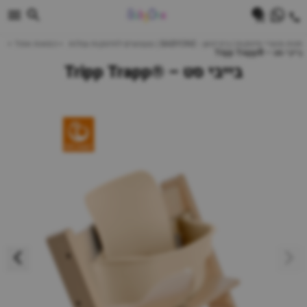
0
חנות מוצרי תינוקות | ביביוואן - BABYONE | צעצועים לתינוקות עגלות
כסאות אוכל
בייבי סט – ®Tripp Trapp
בייבי סט – ®Tripp Trapp