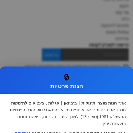
תקנון
צור קשר
בלוג
מותגים לתינוקות
black-friday
אודותינו
הרשמה למועדון לקוחות
הרשמה
ברצוני לקבל מידע ופרסומות על הנחות וקולקציות חדשות
ואני מסכימה ל
תקנון
🔒
* ניתן להחליף מוצר או להחזיר עד 14 ימי עסקים.
הגנת פרטיות
קטגוריות ראשיות
עגלות וטיולונים
כיסא בטיחות ואביזרים
אתר
חנות מוצרי תינוקות | ביביואן | עגלות , צעצועים לתינוקות
ריהוט לתינוקות
מצעים למיטת תינוק וטקסטיל
מכבד את פרטיותך. אנו אוספים מידע בהתאם לחוק הגנת הפרטיות,
צעצועי ילדים
על גלגלים
התשמ"א-1981 (סעיף 13), לצורך שיפור השירות, ביצוע הזמנות
הנקה והאכלה
כסאות אוכל
ותקשורת עמך.
בגדי תינוקות
מנשא לתינוק