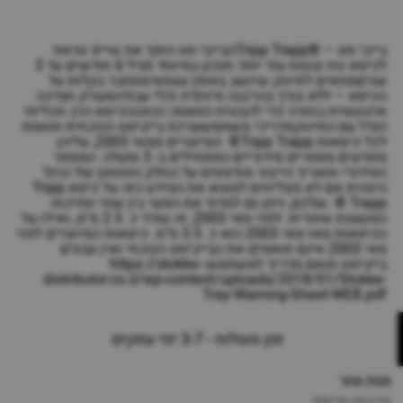
בייבי סט – ®Tripp Trappהבייבי סט הופך את טריפ טראפ
לכיסא נוח ובטוח עוד יותר.תוכנן במיוחד מגיל 6 חודשים עד 3
שניםמתאים לתינוק שיושב באופן עצמאימתחבר בקלות על
הכיסא – ללא צורך בהרכבה מיוחדת וכלי עבודהמעניק תמיכה
ארגונומית בחזרה כדי להבטיח התאמה נכונההכיסא הרב תכליתי
הגדל עם התינוקמדריכי משתמשערכת בייביסט הנוכחית תואמת
לכל כיסאות Tripp Trapp® המיוצרים ממאי 2003, עליהן
מופיעים מספרים סידוריים המתחילים ב- 3 ומעלה. המספר
הסידורי ותאריך הייצור מודפסים על החלק התחתון של הרגל
הימנית.אם לא מצליחים למצוא את המידע הזה על כיסא Tripp
Trapp ® שלכם, ניתן גם למדוד את הפער בין שתי חתיכות
המשענת אחורית: לפני מאי 2003, זה נמדד כ. 2.5 ס"מ, ואילו על
הכיסאות מאז מאי 2003 הוא כ. 3.5 ס"מ. כיסאות המיוצרים לפני
מאי 2003 אינם תואמים את הבייביסט הנוכחי ואין עבורם
בייביסט תואם.מדריך למשתמש:https://stokke-
distributor.co.il/wp-content/uploads/2018/01/Stokke-
Tray-Warning-Sheet-WEB.pdf
זמן משלוח - 3-7 ימי עסקים
מפת אתר
מדיניות פרטיות