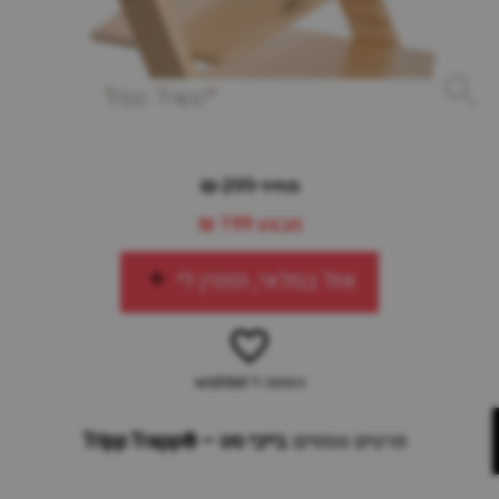
מחיר 299 ₪
מבצע
199 ₪
אזל במלאי, תזמין לי
הוספה ל-wishlist
פרטים נוספים:
בייבי סט – ®Tripp Trapp