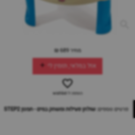
מחיר 689 ₪
אזל במלאי, תזמין לי
הוספה ל-wishlist
פרטים נוספים:
שולחן פעילות ומשחק במים - תמנון STEP2