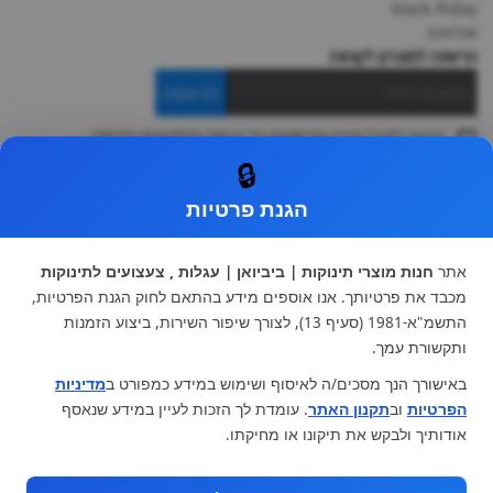
black-friday
אודותינו
הרשמה למועדון לקוחות
הרשמה
ברצוני לקבל מידע ופרסומות על הנחות וקולקציות חדשות
ואני מסכימה ל
תקנון
🔒
* ניתן להחליף מוצר או להחזיר עד 14 ימי עסקים.
הגנת פרטיות
קטגוריות ראשיות
עגלות וטיולונים
כיסא בטיחות ואביזרים
אתר
חנות מוצרי תינוקות | ביביואן | עגלות , צעצועים לתינוקות
ריהוט לתינוקות
מצעים למיטת תינוק וטקסטיל
מכבד את פרטיותך. אנו אוספים מידע בהתאם לחוק הגנת הפרטיות,
צעצועי ילדים
על גלגלים
התשמ"א-1981 (סעיף 13), לצורך שיפור השירות, ביצוע הזמנות
הנקה והאכלה
כסאות אוכל
ותקשורת עמך.
בגדי תינוקות
מנשא לתינוק
באישורך הנך מסכים/ה לאיסוף ושימוש במידע כמפורט ב
מדיניות
מוצרי אמבטיה
הפרטיות
וב
תקנון האתר
. עומדת לך הזכות לעיין במידע שנאסף
מוזמנים לבקר אותנו:
אודותיך ולבקש את תיקונו או מחיקתו.