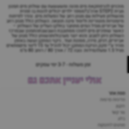
מוכנים להרפתקאת מים מהנה ומשעשעת עם שולחן מים תמנון
מבית STEP2 ארה"ב?מספר ילדים יכולים להנות בו זמנית
מהשולחן פעילות עם מגוון רחב של הפעלות מים. נהדר לפיתוח
מיומנויות מוטוריות ולימוד סיבה תוצאה. השולחן כולל מגוון רחב
של אביזרים.מגדל המים מתחבר בחלקו העליון של השולחן –
כאשר שופכים מים לתוכו מסתובבת השבשבתהתמנון שבמרכז
השולחן ניתן לסבוב והוא יוצר מערבולותהשוחן כולל מגוון של
אביזרים, דגים, סירה, מסננת ועוד…ניקוי המתקן נעשה באופן
מהיר ע"י פקק הניקוז.המתקן יכול להכיל עד 15 ליטר מיםמתאים
מגיל 1.5 ומעלהמידות: גובה 72 / אורך 80 / רוחב 80 ס"מ
זמן משלוח - 3-7 ימי עסקים
אולי יעניין אתכם גם
מפת אתר
מדיניות פרטיות
תקנון
צור קשר
בלוג
מותגים לתינוקות