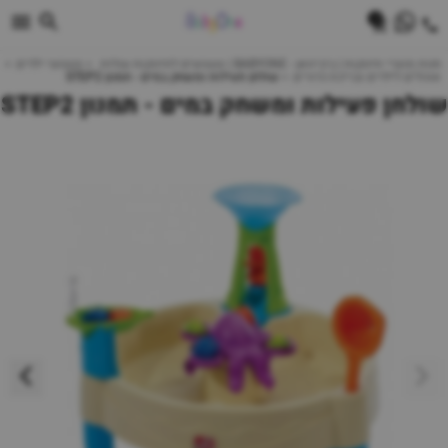
0
חנות מוצרי תינוקות | ביביוואן - BABYONE | צעצועים לתינוקות עגלות
צעצועי ילדים
אוהלים לילדים ובריכת כדורים
שולחן פעילות ומשחק במים - תמנון STEP2
שולחן פעילות ומשחק במים - תמנון STEP2