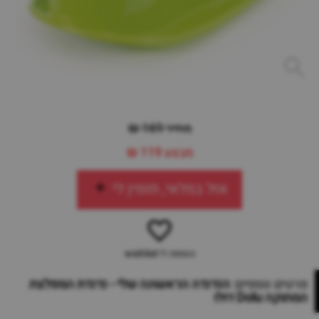
מחיר 169 ₪
מבצע
119 ₪
אזל במלאי, תזמין לי
הוספה ל-wishlist
פרטים נוספים:
הנדנדה הראשונה שלי - נדנדת המפלצת
המתוקה Dolu דולו