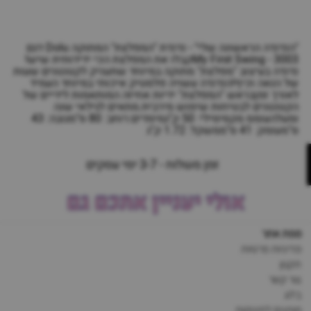
"הנדנדה הראשונה שלי" - נדנדת "המפלצת" המתוקה Dolu דגם
My First Swing - 3003קבלו את המפלצת הכי ידידותית שיש!
נדנדה בעיצוב "מפלצת" מתוקה במיוחד שתעניק לקטנטנים שעות
של הנאה וכיף!הנדנדה עשויה פלסטיק איכותי במיוחד העמיד
לאורך זמןבראש "המפלצת" ידיות אחיזה המותאמות לידיים של
הקטנטנים לבטיחות שימוש מירבית.מתאים לגילאי שנה
ומעלהעומס מקסימילי: 50 ק"גמימדים:רוחב: 80 ס"מגובה: 43
ס"מעומק: 41 ס"ממשקל: 1.72 ק"ג
זמן משלוח - 3-7 ימי עסקים
אולי יעניין אתכם גם
מפת אתר
מדיניות פרטיות
תקנון
צור קשר
בלוג
מותגים לתינוקות