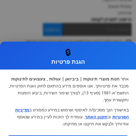
black-friday
אודותינו
הרשמה למועדון לקוחות
הרשמה
ברצוני לקבל מידע ופרסומות על הנחות וקולקציות חדשות
ואני מסכימה ל
תקנון
🔒
* ניתן להחליף מוצר או להחזיר עד 14 ימי עסקים.
הגנת פרטיות
קטגוריות ראשיות
עגלות וטיולונים
כיסא בטיחות ואביזרים
אתר
חנות מוצרי תינוקות | ביביואן | עגלות , צעצועים לתינוקות
ריהוט לתינוקות
מצעים למיטת תינוק וטקסטיל
מכבד את פרטיותך. אנו אוספים מידע בהתאם לחוק הגנת הפרטיות,
צעצועי ילדים
על גלגלים
התשמ"א-1981 (סעיף 13), לצורך שיפור השירות, ביצוע הזמנות
הנקה והאכלה
כסאות אוכל
ותקשורת עמך.
בגדי תינוקות
מנשא לתינוק
באישורך הנך מסכים/ה לאיסוף ושימוש במידע כמפורט ב
מדיניות
מוצרי אמבטיה
הפרטיות
וב
תקנון האתר
. עומדת לך הזכות לעיין במידע שנאסף
מוזמנים לבקר אותנו:
אודותיך ולבקש את תיקונו או מחיקתו.