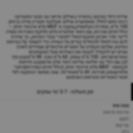
שידת היפי בעיצוב בוהמיני בשילוב מראה עץ טבעי.המעניקה
רכות וחום לחלל, ומאפשרת שילוב אקלקטי מעניין.שידה ברוחב
100 ס”מ, מסדרת הקלאסיק,עוצבה מ MDF מלא איכותי וחזק –
כולל פנים מגירות, עם גימור אולטרא גלוס.חלוקת המגירות נועדה
לייצר סדר וארגון פונקציונאלי למוצרי ובגדי התינוק, כך שיהיה
לכם נוח לחתל ולהחליף בגדים על השידה.כדי לשמור על בטיחות
התינוק שלכם הקפדנו על חומרים איכותיים ועמידים לאורך
שנים.יש להקפיד לקנות את השידות אצל המשווקים
המורשיםרוחב: 100 ס”מ עומק: 60 ס”מ גובה: 98 ס”מצבע גוף:
לבן עם רגלי עץ ופלטה עליונה דמוי אלון אדוםצבע חזיתות:
לבןחומר: MDF מלא איכותי וחזק (כולל פנים המגירות)גימור:
מלמיןעומק מגירות: 45 ס”מאחריות: שנה ממועד ההתקנה לפי
תנאי האחריות והוראות השימוש
זמן משלוח - 3-7 ימי עסקים
מפת אתר
מדיניות פרטיות
תקנון
צור קשר
בלוג