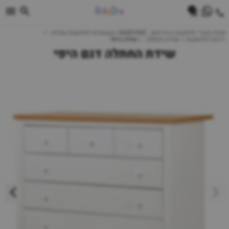
0
חנות מוצרי תינוקות | ביביוואן - BABYONE | צעצועים לתינוקות עגלות
ריהוט לתינוקות
שידת החתלה
שידה היפי
שידת החתלה דגם היפי