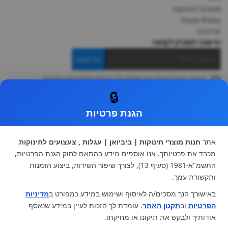
מותגים לתינוקות
black-friday
אודותינו
הרשמה למועדון לקוחות
הרשמה
ברצוני לקבל מידע ופרסומות על הנחות וקולקציות חדשות
ואני מסכימה ל
תקנון
🔒
* ניתן להחליף מוצר או להחזיר עד 14 ימי עסקים.
הגנת פרטיות
קטגוריות ראשיות
עגלות וטיולונים
כיסא בטיחות ואביזרים
אתר
חנות מוצרי תינוקות | ביביואן | עגלות , צעצועים לתינוקות
ריהוט לתינוקות
מצעים למיטת תינוק וטקסטיל
מכבד את פרטיותך. אנו אוספים מידע בהתאם לחוק הגנת הפרטיות,
צעצועי ילדים
על גלגלים
התשמ"א-1981 (סעיף 13), לצורך שיפור השירות, ביצוע הזמנות
הנקה והאכלה
כסאות אוכל
ותקשורת עמך.
בגדי תינוקות
מנשא לתינוק
באישורך הנך מסכים/ה לאיסוף ושימוש במידע כמפורט ב
מדיניות
מוצרי אמבטיה
הפרטיות
וב
תקנון האתר
. עומדת לך הזכות לעיין במידע שנאסף
מוזמנים לבקר אותנו:
אודותיך ולבקש את תיקונו או מחיקתו.