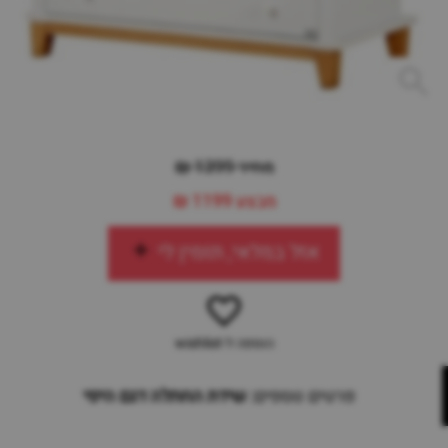
מחיר 1399 ₪
מבצע
1199 ₪
אזל במלאי, תזמין לי
הוספה ל-wishlist
פרטים נוספים:
שידת החתלה דגם היפי